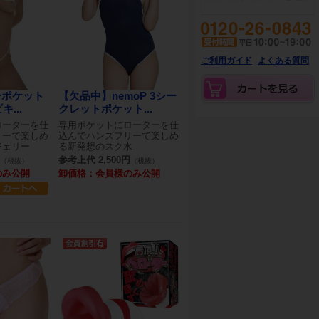
ご利用ガイド
よくある質問
ーポケット
【欠品中】nemoP 3シー
...
クレットポケット...
ローターを仕
専用ポケットにローターを仕
リーで楽しめ
込んでハンズフリーで楽しめ
ジェリー
る新発想のスク水
参考上代 2,500円
（税抜）
（税抜）
のみ公開
卸価格：会員様のみ公開