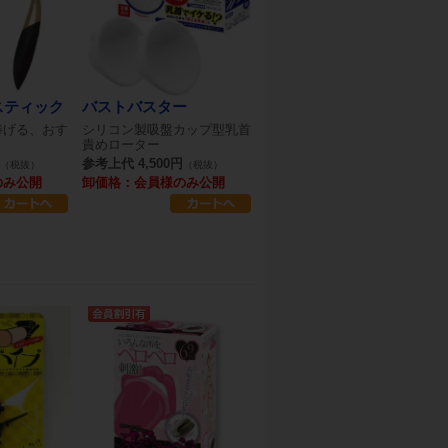
スティック
バストバスター
捧げる、おす
シリコン製吸盤カップ型乳首
責めローター
参考上代 4,500円
（税抜）
（税抜）
のみ公開
卸価格：会員様のみ公開