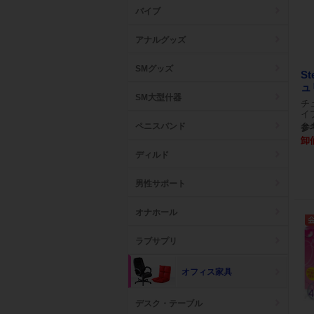
バイブ
アナルグッズ
SMグッズ
St
ュ
SM大型什器
チ
イ
ペニスバンド
参考
卸
ディルド
男性サポート
オナホール
ラブサプリ
オフィス家具
デスク・テーブル