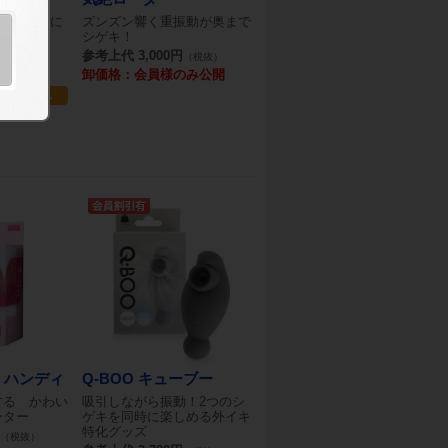
)ローターに
ズンズン響く重振動が奥まで
ス！
シゲキ！
参考上代 3,000円
（税抜）
（税抜）
のみ公開
卸価格：会員様のみ公開
・ハンディ
Q-BOO キューブー
する かわい
吸引しながら振動！2つのシ
ーター
ゲキを同時に楽しめる外イキ
特化グッズ
（税抜）