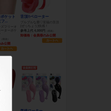
ーポケット
舌頂!!ベローター
...
プルプルな唇♡至福の舌頂
(ぜっちょう)快感！
ンズフリーオ
ローターポケ
参考上代 4,000円
（税抜）
ツ
卸価格：会員様のみ公開
（税抜）
のみ公開
ちょ
気絶ローター