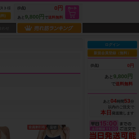
0円
スト
様
(0点)
料)
9,800円
あと
で
送料無料
合わせ
ログイン
新規会員登録（無料）
0円
(0点)
9,800円
あと
で
送料無料
04
53
あと
時間
分
以内のご注文で
本日
発送致します