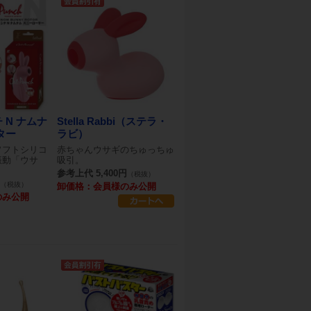
 N ナムナ
Stella Rabbi（ステラ・
ター
ラビ）
ソフトシリコ
赤ちゃんウサギのちゅっちゅ
振動「ウサ
吸引。
参考上代 5,400円
（税抜）
（税抜）
卸価格：会員様のみ公開
のみ公開