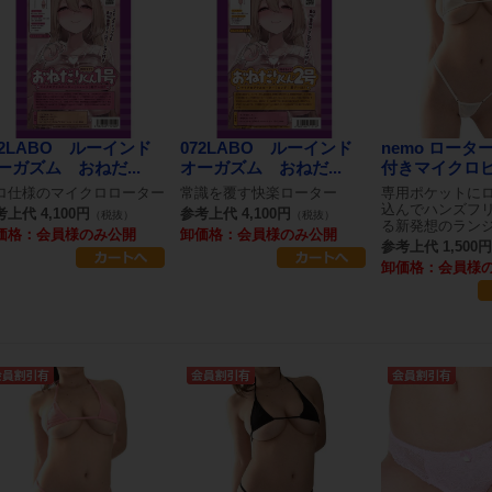
72LABO ルーインド
072LABO ルーインド
nemo ロータ
ーガズム おねだ...
オーガズム おねだ...
付きマイクロビキ
ロ仕様のマイクロローター
常識を覆す快楽ローター
専用ポケットに
込んでハンズフ
上代 4,100円
参考上代 4,100円
（税抜）
（税抜）
る新発想のラン
価格：会員様のみ公開
卸価格：会員様のみ公開
参考上代 1,500円
卸価格：会員様