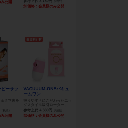
参考上代 3,780円
（税抜）
のみ公開
卸価格：会員様のみ公開
ービーサッ
VACUUUM-ONEバキュ
ームワン
リ＆タマ裏を
握りやすさにこだわったエッ
グスタイル吸引ローター。
参考上代 4,380円
（税抜）
（税抜）
のみ公開
卸価格：会員様のみ公開