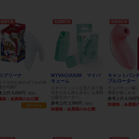
リグリーナ
MYVACUUUM マイバ
キャットパンチ
キューム
ブルローター
リイキのためのダブルの外
激が可能!!
スタイリッシュな見た目で蓋
チュパチュパ吸
付きだから持ち歩きにも便利
感覚が楽しめる
上代 4,800円
（税抜）
な吸引ローター。
参考上代 6,000円
価格：会員様のみ公開
参考上代 3,980円
（税抜）
卸価格：会員様
卸価格：会員様のみ公開