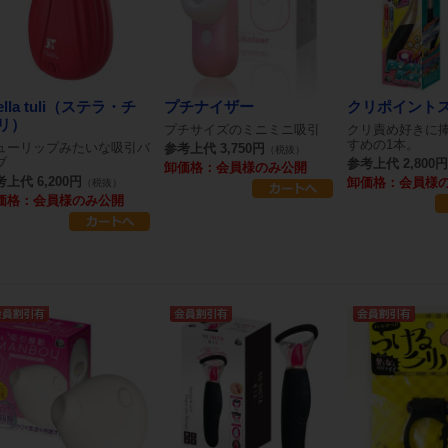
ella tuli（ステラ・チ
プチナイザー
クリポイント
リ）
プチサイズのミニミニ吸引
クリ責め好きに
すめの1本。
ューリップみたいな吸引バ
参考上代 3,750円
（税抜）
ブ
参考上代 2,800円
卸価格：会員様のみ公開
上代 6,200円
卸価格：会員様
（税抜）
価格：会員様のみ公開