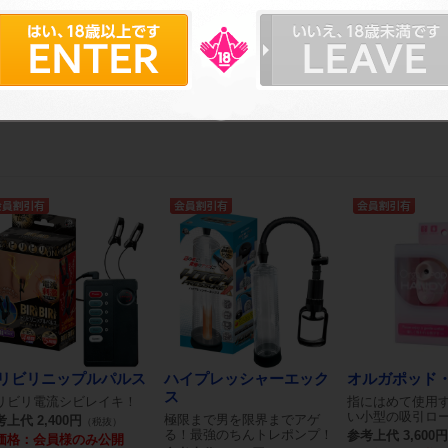
アルな舌(べろ)ローター
リアルな長～い舌(べろ)ロー
リアルな舌(べろ
ターがパワーアップ!!
吸引機能がプラ
上代 2,500円
（税抜）
参考上代 2,500円
参考上代 4,000円
（税抜）
価格：会員様のみ公開
卸価格：会員様のみ公開
卸価格：会員様
リビリニップルパルス
ハイプレッシャーエック
オルガポッド
ス
リビリ電流シビレイキ！
指にはめて使用
い小型の吸引ロ
極限まで男を限界までアゲ
上代 2,400円
（税抜）
る！最強のちんトレポンプ！
参考上代 3,600円
価格：会員様のみ公開