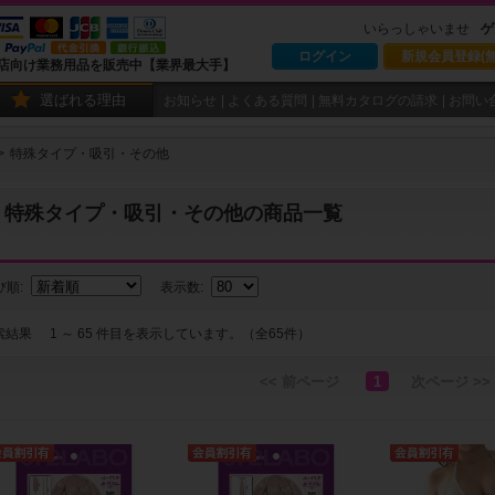
いらっしゃいませ
ゲ
ログイン
新規会員登録(無
店向け業務用品を販売中【業界最大手】
選ばれる理由
お知らせ
よくある質問
無料カタログの請求
お問い
特殊タイプ・吸引・その他
特殊タイプ・吸引・その他の商品一覧
び順:
表示数:
索結果
1 ～ 65 件目を表示しています。（全65件）
<< 前ページ
1
次ページ >>