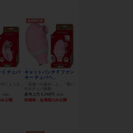
 C チュパ
キャットパンチ F ファン
キー チュパペ...
い付くような
「高速ベロ舐め」と、「吸い
付きチュパ振動」
参考上代 6,240円
（税抜）
（税抜）
のみ公開
卸価格：会員様のみ公開