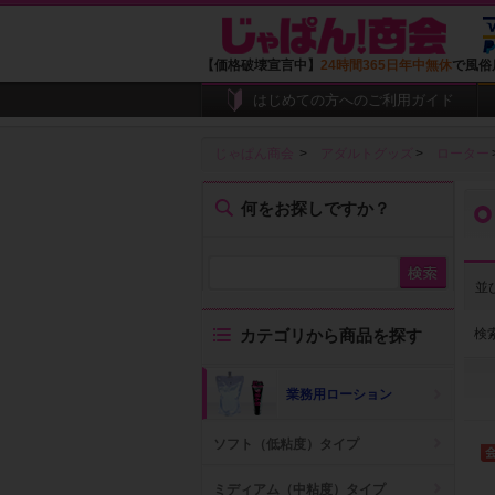
【価格破壊宣言中】
24時間365日年中無休
で風俗
はじめての方へのご利用ガイド
じゃぱん商会
アダルトグッズ
ローター
何をお探しですか？
並
検
カテゴリから商品を探す
業務用ローション
ソフト（低粘度）タイプ
ミディアム（中粘度）タイプ