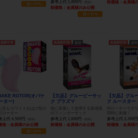
参考上代 1,800円
卸価格：会員様
（税抜）
卸価格：会員様のみ公開
BAKE ROTOR(オバケ
【欠品】グルービーサッ
【欠品】グル
ーター)
ク プラズマ
ク ルースター
た目もカワイイおばけ型の
指に装着して使用する新感覚
Wローターでク
引ローター
のフィンガーサック
同時に刺激！
上代 4,500円
参考上代 1,600円
参考上代 2,300円
（税抜）
（税抜）
価格：会員様のみ公開
卸価格：会員様のみ公開
卸価格：会員様