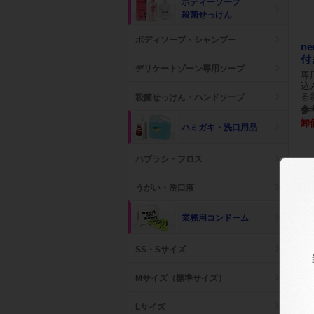
ボディーソープ
殺菌せっけん
ボディソープ・シャンプー
n
付
デリケートゾーン専用ソープ
専
込
る
殺菌せっけん・ハンドソープ
参考
卸
ハミガキ・洗口用品
ハブラシ・フロス
うがい・洗口液
業務用コンドーム
SS・Sサイズ
Mサイズ（標準サイズ）
Lサイズ
べ