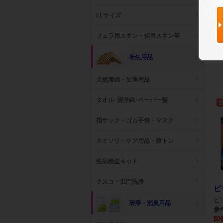
リ
LLサイズ
参考
卸
フェラ用スキン・指用スキン等
衛生用品
天然海綿・生理用品
タオル･清浄綿･ペーパー類
指サック・ゴム手袋・マスク
カミソリ・ケア用品・膣トレ
性病検査キット
クスコ・肛門洗浄
ビ
ビ
清掃・消臭用品
参考
卸