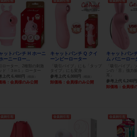
ャットパンチ H ホーニ
キャットパンチ Q クイ
キャットパンチ
ホーニーロー...
ーンビーローター
ム バニーロー
引ローター、2種類の刺激
「吸引バイブ」にも「タップ
「吸引バイブ」
ッド「３in１」ローター
タイプ」にも変身
ンの「舌」強力
耳」
上代 6,480円
参考上代 6,000円
（税抜）
（税抜）
参考上代 6,240円
価格：会員様のみ公開
卸価格：会員様のみ公開
卸価格：会員様