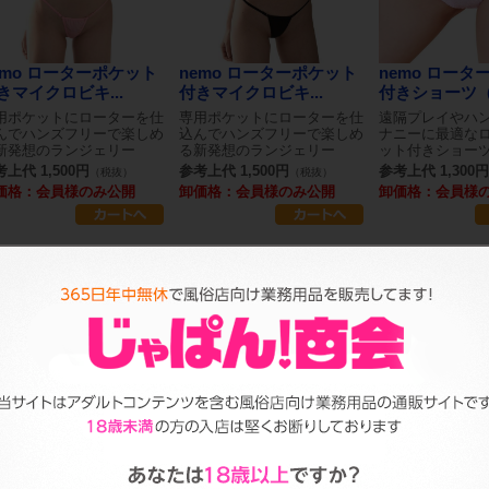
emo ローターポケット
nemo ローターポケット
nemo ロータ
きマイクロビキ...
付きマイクロビキ...
付きショーツ（フ
用ポケットにローターを仕
専用ポケットにローターを仕
遠隔プレイやハ
んでハンズフリーで楽しめ
込んでハンズフリーで楽しめ
ナニーに最適な
新発想のランジェリー
る新発想のランジェリー
ット付きショー
上代 1,500円
参考上代 1,500円
参考上代 1,300円
（税抜）
（税抜）
価格：会員様のみ公開
卸価格：会員様のみ公開
卸価格：会員様
ろりんちょ
べろべろりんちょ
ちゅっぱりん