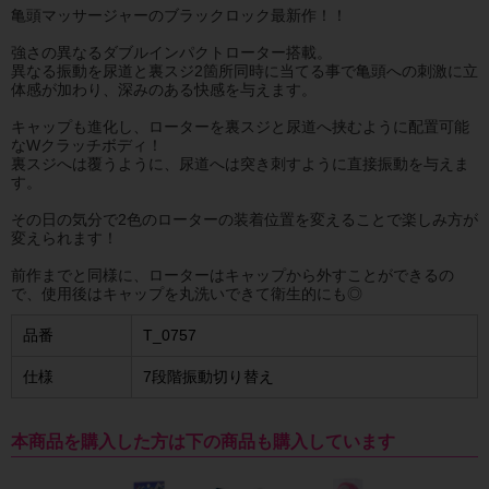
亀頭マッサージャーのブラックロック最新作！！
強さの異なるダブルインパクトローター搭載。
異なる振動を尿道と裏スジ2箇所同時に当てる事で亀頭への刺激に立
体感が加わり、深みのある快感を与えます。
キャップも進化し、ローターを裏スジと尿道へ挟むように配置可能
なWクラッチボディ！
裏スジへは覆うように、尿道へは突き刺すように直接振動を与えま
す。
その日の気分で2色のローターの装着位置を変えることで楽しみ方が
変えられます！
前作までと同様に、ローターはキャップから外すことができるの
で、使用後はキャップを丸洗いできて衛生的にも◎
品番
T_0757
仕様
7段階振動切り替え
本商品を購入した方は下の商品も購入しています