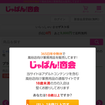
365日年中無休
で風俗店向け業務用品を販売してます！
ログイン
新規会員登録
(
無料
)
いらっしゃいませ
ゲスト
様
0円
9,800円
(0点)
あと
で送料無料
じゃぱん商会
＞
アダルトグッズ
＞
ローター
＞
特殊タイプ・吸引・その
他
ブラックロック ダブルインパクト
商品コード：T_0757