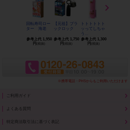
回転寿司ロー
【元祖】ブラ
トトトトトト
舌頂!!ベロ
ター 海老
ックロック
ッってしちゃ
ター
う...
参考上代
1,950
参考上代
1,750
参考上代
1,300
参考上代
4,0
円
円
円
円
(税抜)
(税抜)
(税抜)
(税抜)
※携帯電話・PHSからもご利用いただけます
ご利用ガイド
よくある質問
特定商法取引法に基づく表記