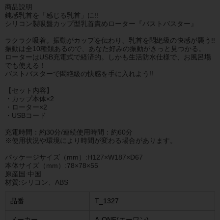
商品説明
鈍感乳首を「感じる乳首」に!!
シリコン製吸盤カップ型乳首責めローター『バストバスター』
ラクラク吸着。振動がカップを伝わり、乳首を悶絶級の快感が襲う!!
振動は全10種類あるので、あなた好みの振動がきっと見つかる。
ローターはUSB充電式で経済的。しかも生活防水仕様で、お風呂場
でも使える！
バストバスターで悶絶級の快感を手に入れよう!!
【セット内容】
・カップ本体×2
・ローター×2
・USBコード
充電時間：約30分/連続使用時間：約60分
※使用状況や環境により時間が変わる場合があります。
パッケージサイズ（mm）:H127×W187×D67
本体サイズ（mm）:78×78×55
原産国:中国
材質:シリコン、ABS
品番
T_1327
メーカー
A-ONE(エーワン)