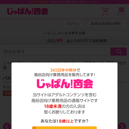
365日年中無休
で風俗店向け業務用品を販売してます！
ログイン
新規会員登録
(
無料
)
いらっしゃいませ
ゲスト
様
0円
9,800円
(0点)
あと
で送料無料
じゃぱん商会
＞
アダルトグッズ
＞
ローター
＞
特殊タイプ・吸引・その
他
バストバスター
商品コード：T_1327