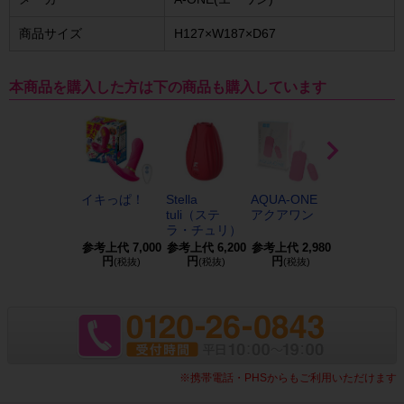
商品サイズ
H127×W187×D67
本商品を購入した方は下の商品も購入しています
イキっぱ！
Stella
AQUA-ONE
【定番】ピ
tuli（ステ
アクアワン
クローター
ラ・チュリ）
10個...
参考上代
7,000
参考上代
6,200
参考上代
2,980
参考上代
2,9
円
円
円
円
(税抜)
(税抜)
(税抜)
(税抜)
※携帯電話・PHSからもご利用いただけます