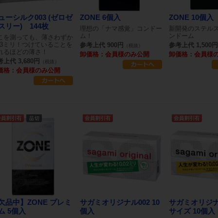
ューシルク003 (ゼロゼ
ZONE 6個入
ZONE 10個入
スリー) 144枚
理想の「ナマ感覚」コンドー
新開発のステル
ム！
ンドーム
こを測っても、薄さわずか
.03ミリ！つけていることを
参考上代 900円
参考上代 1,500円
（税抜）
れるほどの薄さ！
卸価格：会員様のみ公開
卸価格：会員様
上代 3,680円
（税抜）
価格：会員様のみ公開
欠品中】ZONE プレミ
サガミオリジナル002 10
サガミオリジナル
ム 5個入
個入
サイズ 10個入