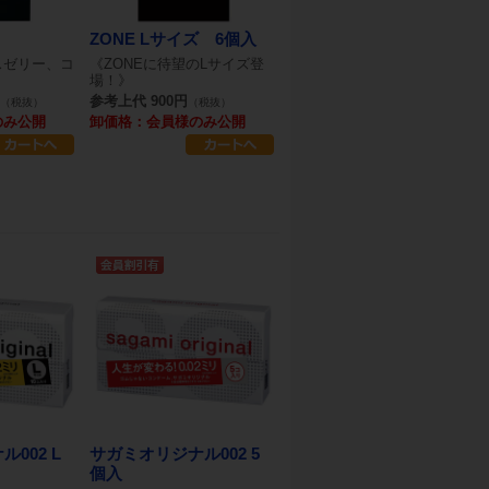
ZONE Lサイズ 6個入
スゼリー、コ
《ZONEに待望のLサイズ登
場！》
参考上代 900円
（税抜）
（税抜）
のみ公開
卸価格：会員様のみ公開
002 L
サガミオリジナル002 5
個入