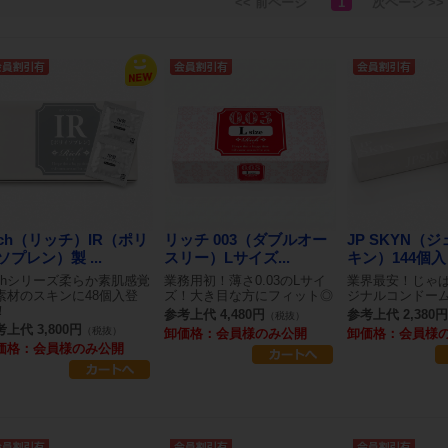
<< 前ページ
1
次ページ >>
ich（リッチ）IR（ポリ
リッチ 003（ダブルオー
JP SKYN（
ソプレン）製 ...
スリー）Lサイズ...
キン）144個入【
ichシリーズ柔らか素肌感覚
業務用初！薄さ0.03のLサイ
業界最安！じゃ
R素材のスキンに48個入登
ズ！大き目な方にフィット◎
ジナルコンドー
！
参考上代 4,480円
参考上代 2,380円
（税抜）
上代 3,800円
（税抜）
卸価格：会員様のみ公開
卸価格：会員様
価格：会員様のみ公開