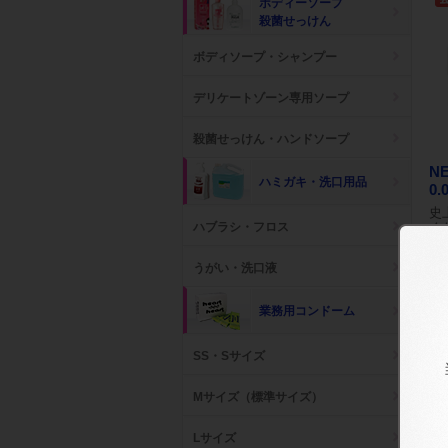
ボディーソープ
殺菌せっけん
ボディソープ・シャンプー
デリケートゾーン専用ソープ
殺菌せっけん・ハンドソープ
N
ハミガキ・洗口用品
0.
史
く
ハブラシ・フロス
参考
卸
うがい・洗口液
業務用コンドーム
SS・Sサイズ
Mサイズ（標準サイズ）
Lサイズ