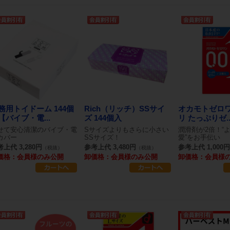
務用トイドーム 144個
Rich（リッチ）SSサイ
オカモトゼロワン
【バイブ・電...
ズ 144個入
リ たっぷりゼ..
せて安心清潔のバイブ・電
Sサイズよりもさらに小さい
潤滑剤が2倍！“
カバー
SSサイズ！
愛”をお手伝い
上代 3,280円
参考上代 3,480円
参考上代 1,000円
（税抜）
（税抜）
価格：会員様のみ公開
卸価格：会員様のみ公開
卸価格：会員様