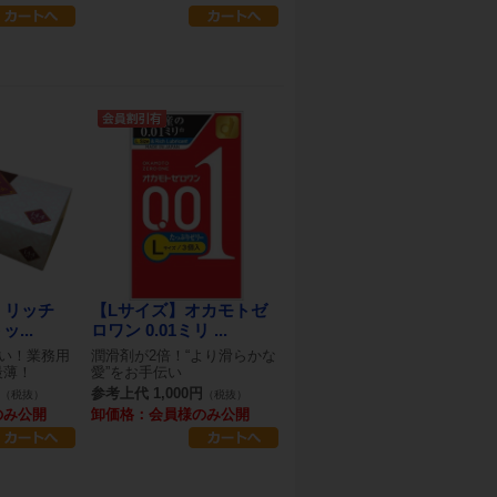
】リッチ
【Lサイズ】オカモトゼ
ッ...
ロワン 0.01ミリ ...
薄い！業務用
潤滑剤が2倍！“より滑らかな
最薄！
愛”をお手伝い
参考上代 1,000円
（税抜）
（税抜）
のみ公開
卸価格：会員様のみ公開