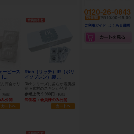
ご利用ガイド
よくある質問
ジェーピース
Rich（リッチ）IR（ポリ
...
イソプレン）製 ...
ぱん商会オリ
Richシリーズに柔らか素肌感
ム
覚IR素材のスキンが登場！
参考上代 9,980円
（税抜）
（税抜）
のみ公開
卸価格：会員様のみ公開