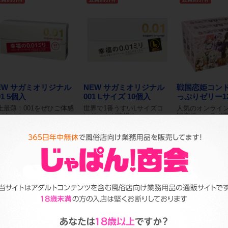
EW サガミオリジナル
NEW サガミオリジナル
戦国恋姫コン
01 5個入
001 Lサイズ 10個入
っぷりゼリー12.
上最薄！001をぜひご体感
世界で1番うすいLサイズコ
人気のオンライ
ださい！
ンドームが登場！
国恋姫』コラボ
上代 1,320円
参考上代 2,640円
参考上代 1,000円
（税抜）
（税抜）
価格：会員様のみ公開
卸価格：会員様のみ公開
卸価格：会員様