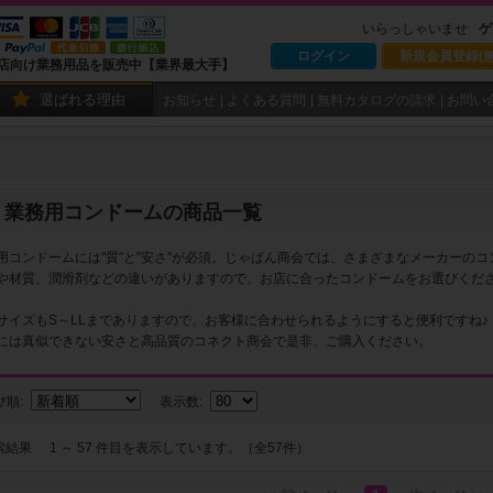
いらっしゃいませ
ゲ
ログイン
新規会員登録(無
店向け業務用品を販売中【業界最大手】
選ばれる理由
お知らせ
よくある質問
無料カタログの請求
お問い
業務用コンドームの商品一覧
用コンドームには"質"と"安さ"が必須。じゃぱん商会では、さまざまなメーカーの
や材質、潤滑剤などの違いがありますので、お店に合ったコンドームをお選びくだ
サイズもS～LLまでありますので、お客様に合わせられるようにすると便利ですね♪
には真似できない安さと高品質のコネクト商会で是非、ご購入ください。
び順:
表示数:
索結果
1 ～ 57 件目を表示しています。（全57件）