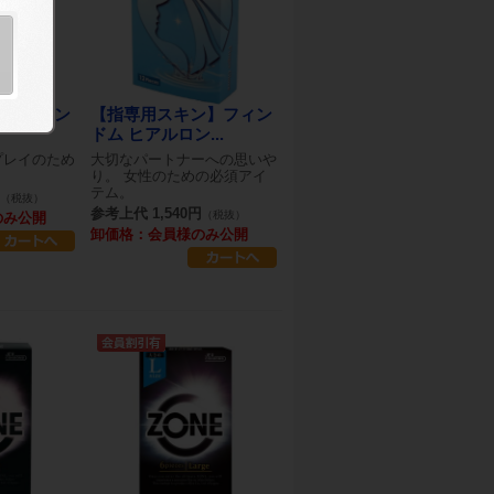
ン】フィン
【指専用スキン】フィン
ドム ヒアルロン...
プレイのため
大切なパートナーへの思いや
り。 女性のための必須アイ
テム。
（税抜）
参考上代 1,540円
（税抜）
のみ公開
卸価格：会員様のみ公開