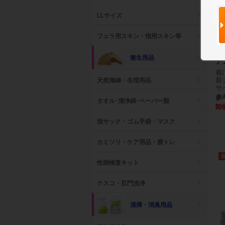
LLサイズ
フェラ用スキン・指用スキン等
Z
衛生用品
ア
着
新
天然海綿・生理用品
サ
参考
タオル･清浄綿･ペーパー類
卸
指サック・ゴム手袋・マスク
カミソリ・ケア用品・膣トレ
性病検査キット
クスコ・肛門洗浄
清掃・消臭用品