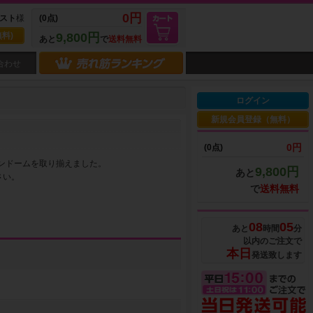
0円
スト
様
(0点)
料)
9,800円
あと
で
送料無料
合わせ
ログイン
新規会員登録（無料）
0円
(0点)
コンドームを取り揃えました。
9,800円
あと
さい。
で
送料無料
08
05
あと
時間
分
以内のご注文で
本日
発送致します