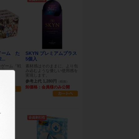
ドーム た
SKYN プレミアムプラス
..
5個入
ンゲーム『戦
素材感はそのままに、より包
商品
み込むような優しい使用感を
実現します。
（税抜）
参考上代 1,280円
（税抜）
のみ公開
卸価格：会員様のみ公開