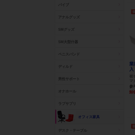
バイブ
アナルグッズ
SMグッズ
SM大型什器
ペニスバンド
業
ディルド
入
被
男性サポート
マ
参考
オナホール
卸
ラブサプリ
オフィス家具
デスク・テーブル