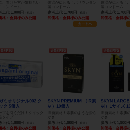
に、着けた方が気持ちい
体温が伝わる！ポリウレタン
体温が伝わる！
！コンドーム
製コンドーム
製コンドーム
上代 1,000円
参考上代 1,700円
参考上代 1,700円
（税抜）
（税抜）
価格：会員様のみ公開
卸価格：会員様のみ公開
卸価格：会員様
ガミオリジナル002 ク
SKYN PREMIUM （IR素
SKYN LARG
ック 5個入
材）10個入
材）Lサイズ 1
ープを引くだけ！クイック
IR新素材！素肌のような滑ら
IR新素材！素肌
着タイプ
かさ
かさ
上代 1,000円
参考上代 1,900円
参考上代 1,900円
（税抜）
（税抜）
価格：会員様のみ公開
卸価格：会員様のみ公開
卸価格：会員様