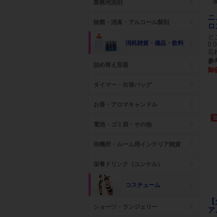
業務用洗剤
ニ
除菌・消臭・アルコール製剤
ロ
ど
消耗雑貨・備品・飲料
0
忘
参考
詰め替え容器
卸
タイマー・出張バッグ
お香・アロマキャンドル
電池・ゴミ袋・その他
待機所・ルーム用インテリア雑貨
栄養ドリンク（ユンケル）
コスチューム
【
ショーツ・ランジェリー
ア