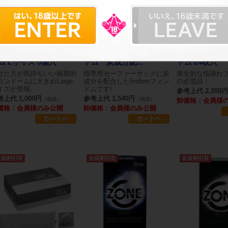
ONE（ゾーン）プレミ
【指専用スキン】フィン
【指専用スキ
ム Lサイズ 5個入
ドム 炭成分配...
ドム 24枚入
けた方が気持ちいい画期的
指専用セーファーサックに炭
衛生的な指挿れ
コンドームに大きめLarge
成分を配合したfindomフィン
の必需品！
イズが登場。
ドムです!
参考上代 2,200円
上代 1,000円
参考上代 1,540円
（税抜）
（税抜）
卸価格：会員様
価格：会員様のみ公開
卸価格：会員様のみ公開