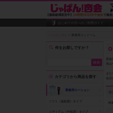
【価格破壊宣言中】
24時間365日年中無休
で風俗
はじめての方へのご利用ガイド
じゃぱん商会
業務用コンドーム
何をお探しですか？
業務
厚み
また
カテゴリから商品を探す
他店
業務用ローション
並
ソフト（低粘度）タイプ
検
ミディアム（中粘度）タイプ