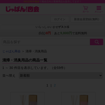
365日年中無休
で風俗店向け業務用品を販売してます！
ログイン
新規会員登録
(
無料
)
いらっしゃいませ
ゲスト
様
0円
9,800円
(0点)
あと
で送料無料
じゃぱん商会
＞
清掃・消臭用品
清掃・消臭用品の商品一覧
1 ～ 30 件目を表示しています。（全59件）
並べ替え
1 |
2