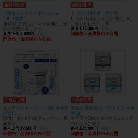
【消臭ミスト】カキケッシュ
トイレの消臭力 置き型
10L（無香...
しっかり消臭された空間に、良
自然の力でにおいをかき消す、安
い香りが広がります。
心の除菌消臭ミスト
参考上代 380円
（税抜）
卸価格：会員様のみ公開
参考上代 8,800円
（税抜）
卸価格：会員様のみ公開
ヒズキバイオクリーン 3kg 業務用
消臭力 業務用 ビーズタイプ 本体
消臭洗...
850g
環境に優しい消臭クリーナー。尿
大容量で消臭効果が約2.5~4か月
石対策。
の長期間持続！
参考上代 17,500円
参考上代 880円
（税抜）
（税抜）
卸価格：会員様のみ公開
卸価格：会員様のみ公開