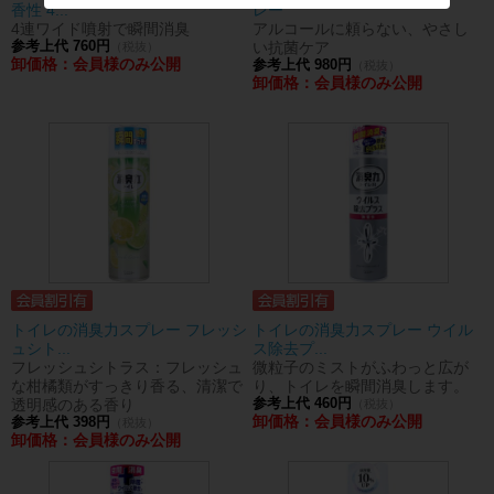
香性 4...
レー
4連ワイド噴射で瞬間消臭
アルコールに頼らない、やさし
参考上代 760円
い抗菌ケア
（税抜）
卸価格：会員様のみ公開
参考上代 980円
（税抜）
卸価格：会員様のみ公開
トイレの消臭力スプレー フレッシ
トイレの消臭力スプレー ウイル
ュシト...
ス除去プ...
フレッシュシトラス：フレッシュ
微粒子のミストがふわっと広が
な柑橘類がすっきり香る、清潔で
り、トイレを瞬間消臭します。
透明感のある香り
参考上代 460円
（税抜）
卸価格：会員様のみ公開
参考上代 398円
（税抜）
卸価格：会員様のみ公開