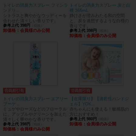
トイレの消臭力スプレー フィンラ
トイレの消臭力スプレー 炭と白
ンドリ...
檀 365mL
シトラスと爽やかなウッディーを
静けさが澄みわたる和の空間
合わせた清々しい香りです。
と、炭を連想するような白檀の
参考上代 398円
香りです。
（税抜）
卸価格：会員様のみ公開
参考上代 398円
（税抜）
卸価格：会員様のみ公開
トイレの消臭力スプレー エアリー
【在庫限り】【速乾性ハンドジ
ブーケ...
ェル】YOK...
ミュゲやローズなどのフローラル
赤ちゃんにも使える！敏感肌の
に、アップルやグリーンを加えた
方におすすめ！
清々しく華やかな香りです。
参考上代 980円
（税抜）
卸価格：会員様のみ公開
参考上代 398円
（税抜）
卸価格：会員様のみ公開