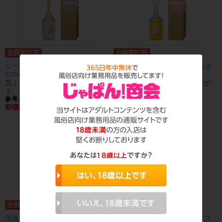
リードディフューザー かんげい
リードディフューザー やすらぎ
100ml
100ml
置くだけで、心地よい香り広が
置くだけで、心地よい香り広が
る。
る。
参考上代 2,800円
参考上代 2,400円
（税抜）
（税抜）
卸価格：会員様のみ公開
卸価格：会員様のみ公開
消臭力 業務用 ワイドスプレー 無
フェアリーシリーズ 抗菌スプ