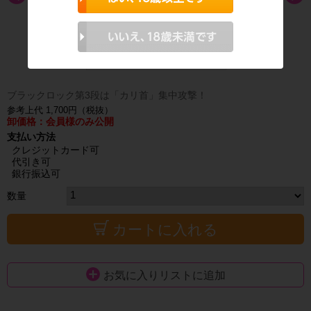
ブラックロック第3段は「カリ首」集中攻撃！
参考上代 1,700円（税抜）
卸価格：会員様のみ公開
支払い方法
クレジットカード可
代引き可
銀行振込可
数量
カートに入れる
お気に入りリストに追加