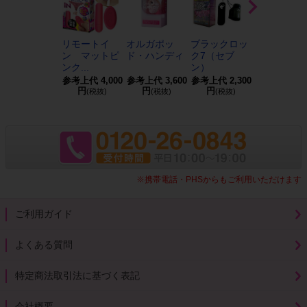
リモートイ
オルガポッ
ブラックロッ
おっぱいカ
ン マットピ
ド・ハンディ
ク7（セブ
プローター
ンク...
ン）
withクリ
参考上代
4,000
参考上代
3,600
参考上代
2,300
参考上代
4,5
円
円
円
円
(税抜)
(税抜)
(税抜)
(税抜)
※携帯電話・PHSからもご利用いただけます
ご利用ガイド
よくある質問
特定商法取引法に基づく表記
会社概要