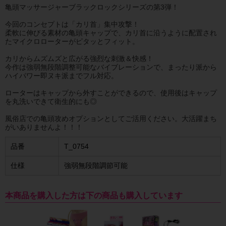
亀頭マッサージャーブラックロックシリーズの第3弾！
今回のコンセプトは「カリ首」集中攻撃！
柔軟に伸びる素材の亀頭キャップで、カリ首に沿うように配置され
たマイクロローターがピタッとフィット。
カリからムズムズと広がる強烈な刺激＆快感！
今作は強弱無段階調整可能なバイブレーションで、まったり派から
ハイパワー即ヌキ派までフル対応。
ローターはキャップから外すことができるので、使用後はキャップ
を丸洗いできて衛生的にも◎
風俗店での亀頭攻めオプションとしてご活用ください。大活躍まち
がいありませんよ！！！
品番
T_0754
仕様
強弱無段階調節可能
本商品を購入した方は下の商品も購入しています