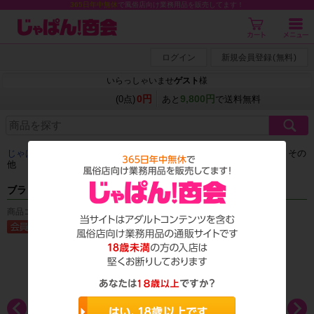
365日年中無休
で風俗店向け業務用品を販売してます！
ログイン
新規会員登録
(
無料
)
いらっしゃいませ
ゲスト
様
0円
9,800円
(0点)
あと
で送料無料
じゃぱん商会
＞
アダルトグッズ
＞
ローター
＞
特殊タイプ・吸引・その
他
ブラックロックKR（カリ集中責め）
商品コード：T_0754