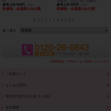
性
を配合, 人肌と同じ弱酸性
参考上代 950円
参考上代 950円
（税抜）
（税抜）
卸価格：会員様のみ公開
卸価格：会員様のみ公開
1 |
2
|
3
|
4
|
5
|
6
並べ替え
※携帯電話・PHSからもご利用いただけます
ご利用ガイド
よくある質問
特定商法取引法に基づく表記
会社概要