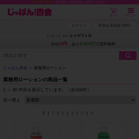
365日年中無休
で風俗店向け業務用品を販売してます！
ログイン
新規会員登録
(
無料
)
いらっしゃいませ
ゲスト
様
0円
9,800円
(0点)
あと
で送料無料
じゃぱん商会
＞
業務用ローション
業務用ローションの商品一覧
1 ～ 30 件目を表示しています。（全166件）
並べ替え
1 |
2
|
3
|
4
|
5
|
6