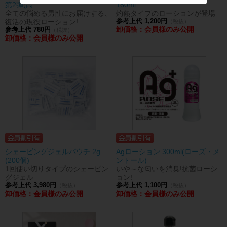
第2弾(高...
180ml...
全ての悩める男性にお届けする、
灼熱タイプのローションが登場
復活の現役ローション!
参考上代 1,200円
（税抜）
卸価格：会員様のみ公開
参考上代 780円
（税抜）
卸価格：会員様のみ公開
シェービングジェルパウチ 2g
Agローション 300ml(ローズ・メ
(200個)
ントール)
1回使い切りタイプのシェービン
いや～な匂いを消臭!抗菌ローシ
グジェル
ョン!
参考上代 3,980円
参考上代 1,100円
（税抜）
（税抜）
卸価格：会員様のみ公開
卸価格：会員様のみ公開