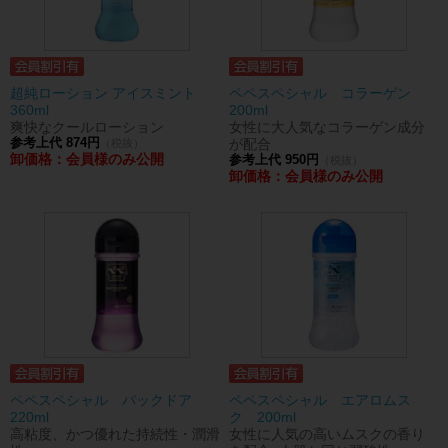
超純ローション アイスミント
ペペスペシャル コラーゲン
360ml
200ml
爽快なクールローション
女性に大人気なコラーゲン成分
参考上代 874円
が配合
（税抜）
卸価格：会員様のみ公開
参考上代 950円
（税抜）
卸価格：会員様のみ公開
ペペスペシャル バックドア
ペペスペシャル エアロムス
220ml
ク 200ml
高粘度、かつ優れた持続性・潤滑
女性に人気の高いムスクの香り