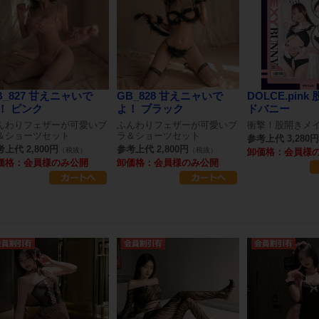
B_827 甘えニャいで
GB_828 甘えニャいで
DOLCE.pin
！ ピンク
よ！ ブラック
ドバニー
んわりフェザーが可愛いブ
ふんわりフェザーが可愛いブ
衝撃！股開きメ
＆ショーツセット
ラ＆ショーツセット
参考上代 3,280円
上代 2,800円
参考上代 2,800円
（税抜）
（税抜）
卸価格：会員様
価格：会員様のみ公開
卸価格：会員様のみ公開