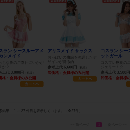
スラン シースルーアメ
アリスメイド サックス
コスラン シー
カンメイド
ットガール
おっぱいの曲線を強調したデ
ザインが特徴的
っちな夜のご奉仕にいかが
コスプレ感覚の
すか？
ジェリー！☆
参考上代 6,600円
（税抜）
上代 3,000円
参考上代 3,500円
卸価格：会員様のみ公開
（税抜）
価格：会員様のみ公開
卸価格：会員様
索結果
1 ～ 27 件目を表示しています。（全27件）
<< 前ページ
1
次ページ >>