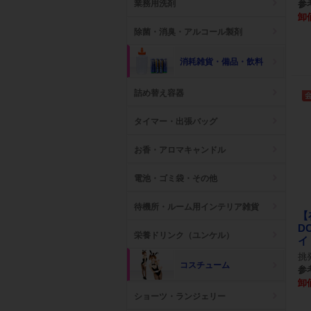
参考
業務用洗剤
卸
除菌・消臭・アルコール製剤
消耗雑貨・備品・飲料
詰め替え容器
タイマー・出張バッグ
お香・アロマキャンドル
電池・ゴミ袋・その他
待機所・ルーム用インテリア雑貨
【
D
栄養ドリンク（ユンケル）
イド
挑
コスチューム
参考
卸
ショーツ・ランジェリー