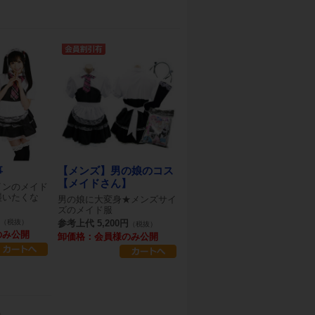
事
【メンズ】男の娘のコス
【メイドさん】
インのメイド
襲いたくな
男の娘に大変身★メンズサイ
ズのメイド服
（税抜）
参考上代 5,200円
（税抜）
のみ公開
卸価格：会員様のみ公開