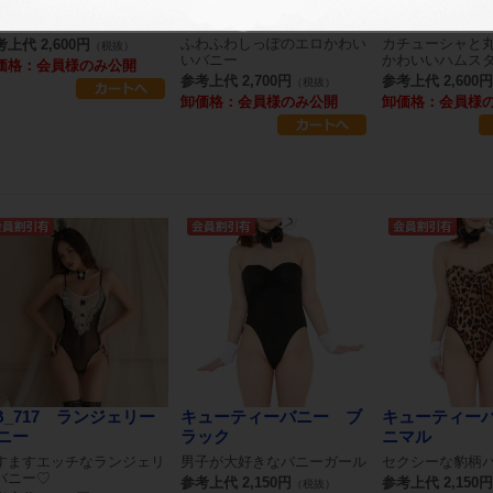
ム・バニー
ー ピンク
尻を出した♡バニーガール
ふわふわしっぽのエロかわい
カチューシャと
上代 2,600円
（税抜）
いバニー
かわいいハムス
価格：会員様のみ公開
参考上代 2,700円
参考上代 2,600円
（税抜）
卸価格：会員様のみ公開
卸価格：会員様
B_717 ランジェリー
キューティーバニー ブ
キューティー
ニー
ラック
ニマル
すますエッチなランジェリ
男子が大好きなバニーガール
セクシーな豹柄
バニー♡
参考上代 2,150円
参考上代 2,150円
（税抜）