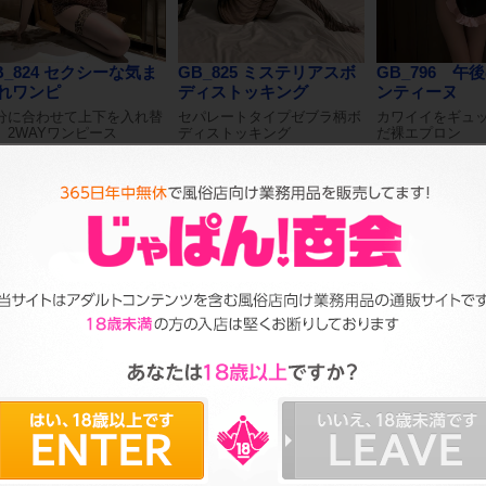
B_824 セクシーな気ま
GB_825 ミステリアスボ
GB_796 午
れワンピ
ディストッキング
ンティーヌ
分に合わせて上下を入れ替
セパレートタイプゼブラ柄ボ
カワイイをギュ
。2WAYワンピース
ディストッキング
だ裸エプロン
上代 2,400円
参考上代 1,900円
参考上代 2,600円
（税抜）
（税抜）
価格：会員様のみ公開
卸価格：会員様のみ公開
卸価格：会員様
B_759 一等賞バニー
GB_662 ベッドタイ
GB_672 ハ