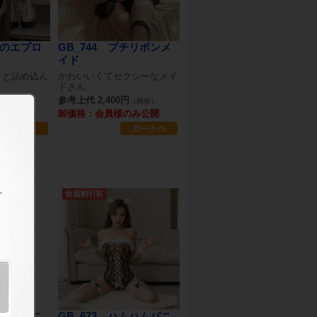
後のエプロ
GB_744 プチリボンメ
イド
ッと詰め込ん
かわいいくてセクシーなメイ
ドさん
参考上代 2,400円
（税抜）
（税抜）
のみ公開
卸価格：会員様のみ公開
ムハムバニ
GB_673 ハムハムバニ