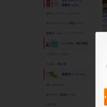
ボディーソープ
殺菌せっけん
ボディソープ・シャンプー
G
ぐ
デリケートゾーン専用ソープ
気
え
殺菌せっけん・ハンドソープ
参考
卸
ハミガキ・洗口用品
ハブラシ・フロス
うがい・洗口液
業務用コンドーム
SS・Sサイズ
Mサイズ（標準サイズ）
Lサイズ
G