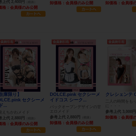
上代 2,400円
（税抜）
卸価格：会員様のみ公開
卸価格：会員様
価格：会員様のみ公開
在庫限り】
DOLCE.pink セクシーメ
クレシェンテ C
OLCE.pink セクシーメ
イドコス シーク...
二人の時間をも
...
に・・・
バックオープンデザインの甘
エロメイド
参考上代 3,000円
発えちかわメイド
参考上代 2,880円
卸価格：会員様
上代 2,880円
（税抜）
（税抜）
卸価格：会員様のみ公開
価格：会員様のみ公開