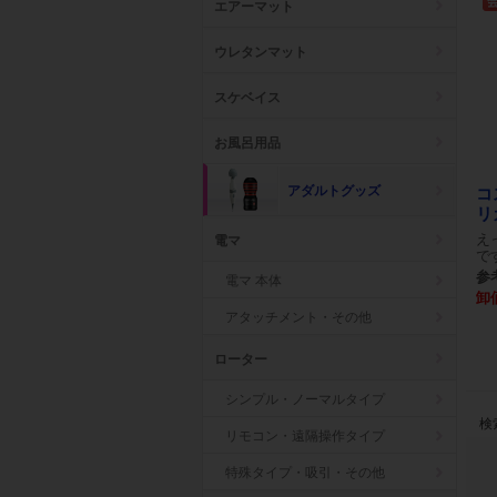
エアーマット
ウレタンマット
スケベイス
お風呂用品
アダルトグッズ
コ
リ
え
電マ
で
参考
電マ 本体
卸
アタッチメント・その他
ローター
シンプル・ノーマルタイプ
検
リモコン・遠隔操作タイプ
特殊タイプ・吸引・その他