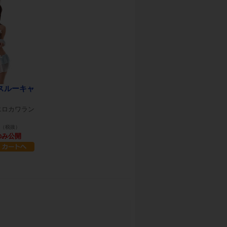
スルーキャ
エロカワラン
（税抜）
のみ公開