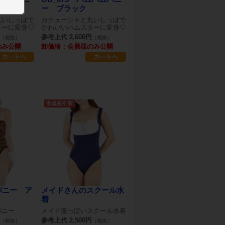
ー ブラック
丸いしっぽで
カチューシャと丸いしっぽで
ターに変身♡
かわいいハムスターに変身♡
参考上代 2,600円
（税抜）
（税抜）
のみ公開
卸価格：会員様のみ公開
バニー ア
メイドさんのスクール水
着
バニー
メイド服っぽいスクール水着
参考上代 2,500円
（税抜）
（税抜）