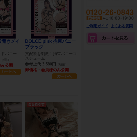
ご利用ガイド
よくある質問
k 股開きメイ
DOLCE.pink 拘束バニー
ブラック
イドバニー
支配欲を刺激！拘束バニーコ
スチューム
（税抜）
参考上代 3,580円
（税抜）
のみ公開
卸価格：会員様のみ公開