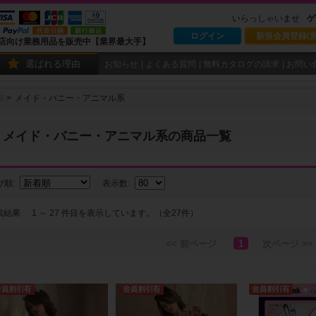
いらっしゃいませ
ゲ
ログイン
新規会員登録(無
店向け業務用品を販売中【業界最大手】
選ばれる理由
お知らせ
よくある質問
無料カタログの請求
お問い
装
メイド・バニー・アニマル系
メイド・バニー・アニマル系の商品一覧
び順:
表示数:
索結果
1 ～ 27 件目を表示しています。（全27件）
<< 前ページ
1
次ページ >>