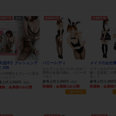
欠品中】クレシェンテ
バニーレディ
メイドのお仕
_035
なんでこんなにエロいのか！
クラシカルデザ
男性の永遠の憧れ、バニーガ
服！正統派こそ
人の時間をセクシーに彩る
ール！
る！？
ンジェリー
参考上代 2,280円
参考上代 2,480円
上代 2,500円
（税抜）
（税抜）
卸価格：会員様のみ公開
卸価格：会員様
価格：会員様のみ公開