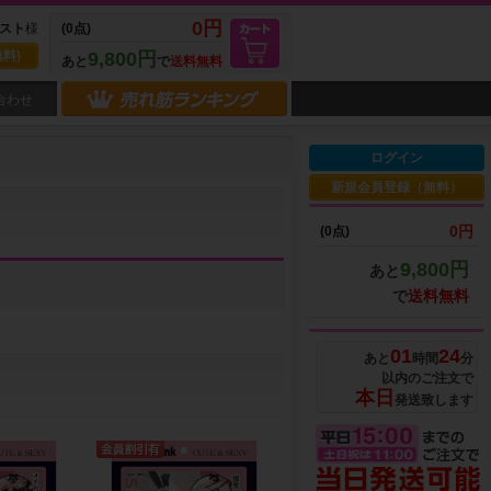
0円
スト
様
(0点)
料)
9,800円
あと
で
送料無料
合わせ
ログイン
新規会員登録（無料）
0円
(0点)
9,800円
あと
で
送料無料
01
24
あと
時間
分
以内のご注文で
本日
発送致します