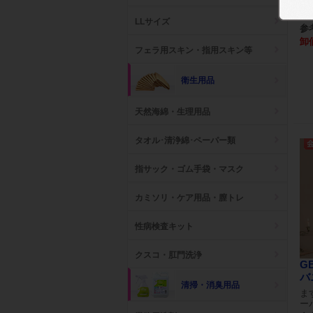
お
LLサイズ
参考
卸
フェラ用スキン・指用スキン等
衛生用品
天然海綿・生理用品
タオル･清浄綿･ペーパー類
指サック・ゴム手袋・マスク
カミソリ・ケア用品・膣トレ
性病検査キット
クスコ・肛門洗浄
G
バ
清掃・消臭用品
ま
ー