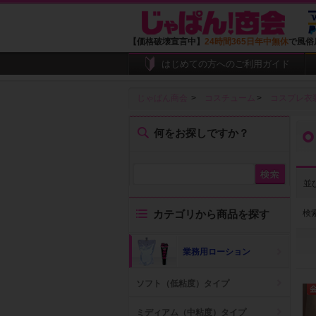
【価格破壊宣言中】
24時間365日年中無休
で風俗
はじめての方へのご利用ガイド
じゃぱん商会
コスチューム
コスプレ衣
何をお探しですか？
並
検
カテゴリから商品を探す
業務用ローション
ソフト（低粘度）タイプ
ミディアム（中粘度）タイプ