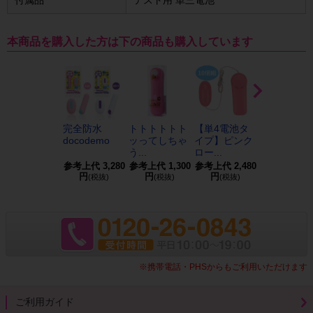
付属品
テスト用 単三電池
本商品を購入した方は下の商品も購入しています
完全防水
トトトトトト
【単4電池タ
ブラックロ
docodemo
ッってしちゃ
イプ】ピンク
クV（ブイ
う...
ロー...
参考上代
3,280
参考上代
1,300
参考上代
2,480
参考上代
2,3
円
円
円
円
(税抜)
(税抜)
(税抜)
(税抜)
※携帯電話・PHSからもご利用いただけます
ご利用ガイド