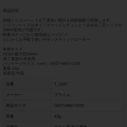
商品説明
先端シリコンヘッドが丁度良い部分を絶妙振動で刺激します。
シリコンヘッドはポイントヘッドとチュッとつまめる二又ヘッドの
2WAY使用が可能です。
軽量ボディだから使用感もバツグン!
とにかくお手軽で使いやすいスティックローター。
本体サイズ
H152×最大径24mm
単三電池×1本使用
パッケージサイズ（mm）:H207×W67×D29
重量:43g
原産国:中国
品番
T_1187
メーカー
プライム
商品サイズ
H207×W67×D29
容量
43g