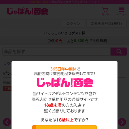
365日年中無休
で風俗店向け業務用品を販売してます！
ログイン
新規会員登録
(
無料
)
いらっしゃいませ
ゲスト
様
0円
9,800円
(0点)
あと
で送料無料
じゃぱん商会
＞ 検索結果
ピンポイントスティック
商品コード：T_1187