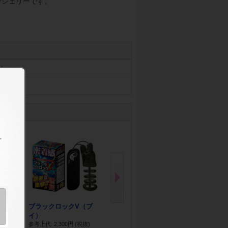
ンジェリーです。
リー
ロ
N
ex
t
ポケッ
ブラックロックV（ブ
バストバスター
乳クリップロ
.
イ）
参考上代: 4,500円
(税抜)
参考上代: 2,90
税抜)
参考上代: 2,300円
(税抜)