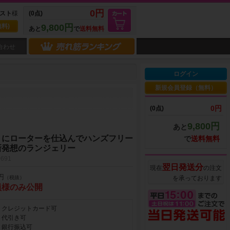
0円
スト
様
(0点)
料)
9,800円
あと
で
送料無料
合わせ
ログイン
新規会員登録（無料）
0円
(0点)
9,800円
あと
トにローターを仕込んでハンズフリー
で
送料無料
新発想のランジェリー
691
翌日発送分
現在
の注文
円
（税抜）
を承っております
員様のみ公開
クレジットカード可
代引き可
銀行振込可