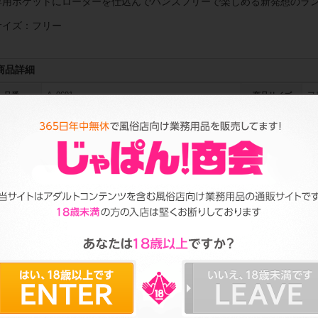
専用ポケットにローターを仕込んでハンズフリーで楽しめる新発想のラ
サイズ：フリー
商品詳細
A_0691
フ
品番
商品サイズ
30g
ク
容量
カラー
本商品を購入した方は下の商品も購入しています
Pr
ev
io
us
nemo ローターポケッ
nemo ローターポケッ
nemo ローター
)
ト付きショーツ...
ト付きマイクロ...
ト付きマイクロ..
参考上代: 1,300円
(税抜)
参考上代: 1,500円
(税抜)
参考上代: 1,500円
(