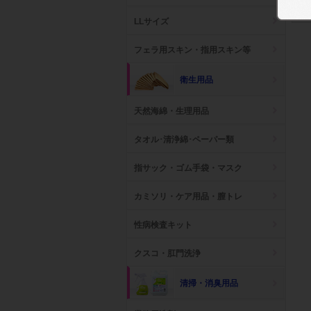
LLサイズ
フェラ用スキン・指用スキン等
衛生用品
天然海綿・生理用品
タオル･清浄綿･ペーパー類
指サック・ゴム手袋・マスク
カミソリ・ケア用品・膣トレ
性病検査キット
クスコ・肛門洗浄
清掃・消臭用品