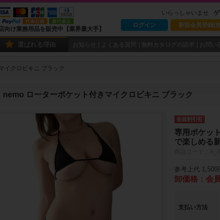
いらっしゃいませ
ゲ
ログイン
新規会員登録(無
店向け業務用品を販売中【業界最大手】
選ばれる理由
お知らせ
よくある質問
無料カタログの請求
お問い
きマイクロビキニ ブラック
nemo ローターポケット付きマイクロビキニ ブラック
専用ポケッ
で楽しめる
商品コード：A_0
参考上代 1,500
卸価格：会
支払い方法