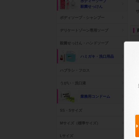
ボディーソープ
殺菌せっけん
ボディソープ・シャンプー
デリケートゾーン専用ソープ
殺菌せっけん・ハンドソープ
ハミガキ・洗口用品
ハブラシ・フロス
うがい・洗口液
業務用コンドーム
SS・Sサイズ
Mサイズ（標準サイズ）
カ
ブラックロック ライト
リモートイン マット
クリグリーナ
/ サイドver.
ピンク 専用...
参考上代: 4,800円
(税抜
Lサイズ
参考上代: 1,500円
(税抜)
参考上代: 4,000円
(税抜)