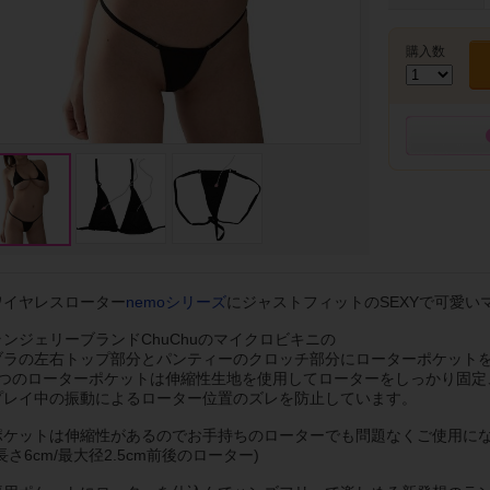
購入数
ワイヤレスローター
nemoシリーズ
にジャストフィットのSEXYで可愛い
ランジェリーブランドChuChuのマイクロビキニの
ブラの左右トップ部分とパンティーのクロッチ部分にローターポケット
3つのローターポケットは伸縮性生地を使用してローターをしっかり固定
プレイ中の振動によるローター位置のズレを防止しています。
ポケットは伸縮性があるのでお手持ちのローターでも問題なくご使用に
長さ6cm/最大径2.5cm前後のローター)