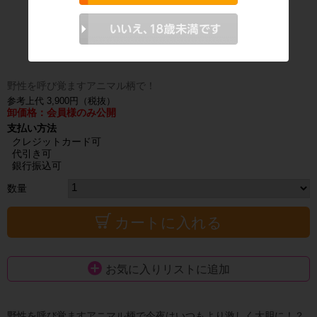
野性を呼び覚ますアニマル柄で！
参考上代 3,900円（税抜）
卸価格：会員様のみ公開
支払い方法
クレジットカード可
代引き可
銀行振込可
数量
カートに入れる
お気に入りリストに追加
野性を呼び覚ますアニマル柄で今夜はいつもより激しく大胆に！？