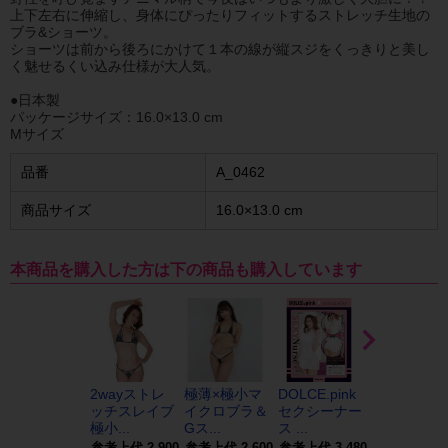
上下左右に伸縮し、身体にぴったりフィットするストレッチ生地の
ブラ&ショーツ。
ショーツは前から後ろにかけて１本の線が縦スジをくっきりと美し
く魅せるくい込み仕様が大人気。
●日本製
パッケージサイズ：16.0×13.0 cm
Mサイズ
品番
A_0462
商品サイズ
16.0×13.0 cm
本商品を購入した方は下の商品も購入しています
2wayストレ
極薄×極小マ
DOLCE.pink
メイドさん
ッチスレイブ
イクロブラ＆
セクシーナー
スクール水
極小...
Gス...
ス ...
参考上代
2,900
参考上代
2,600
参考上代
3,480
参考上代
2,5