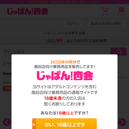
365日年中無休
で風俗店向け業務用品を販売してます！
ログイン
新規会員登録
(
無料
)
いらっしゃいませ
ゲスト
様
0円
9,800円
(0点)
あと
で送料無料
じゃぱん商会
＞ 検索結果
2wayストレッチ生地ブラ＆くい込みショーツ ヒョウ柄
商品コード：A_0462