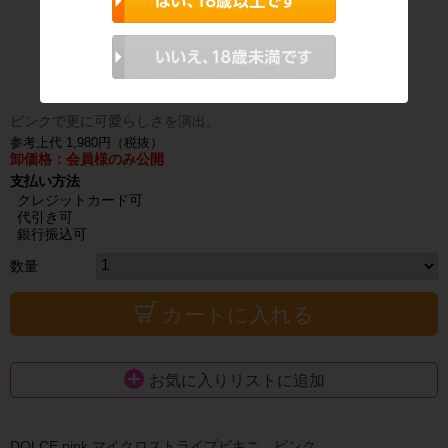
ピンクで更に可愛らしさを演出。
参考上代 1,980円（税抜）
卸価格：会員様のみ公開
支払い方法
クレジットカード可
代引き可
銀行振込可
数量
カートに入れる
お気に入りリストに追加
DOLCE.pink マイクロストライプビキニ ピンク