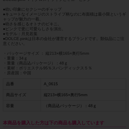
●幼い印象にセクシーのギャップ
●キュートなイメージのストライプ柄なのに布面積は最小限というギ
ャップが魅力の一着。
●幼さを感じるオトナのビキニ。
●ピンクで更に可愛らしさを演出。
●モデル：月見若葉
●DOLCE.pinkは日本の会社が運営するブランドです。類似品にご注
意ください。
・パッケージサイズ ： 縦213×横165×奥行5mm
・重量：34ｇ
・重量（商品込パッケージ）：48ｇ
・素材：ポリエステル95％スパンディックス５％
・原産国：中国
品番
A_0615
商品サイズ
縦213×横165×奥行5mm
容量
（商品込パッケージ）：48ｇ
本商品を購入した方は下の商品も購入しています