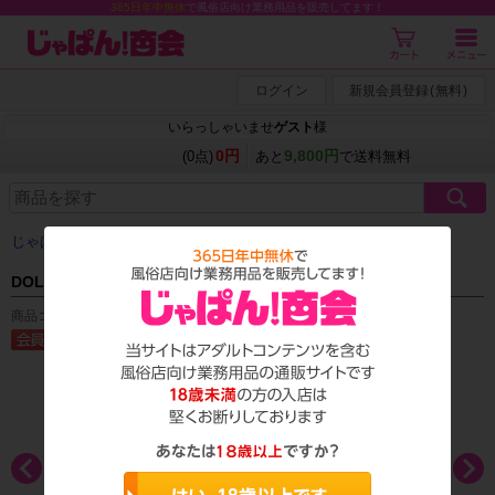
365日年中無休
で風俗店向け業務用品を販売してます！
ログイン
新規会員登録
(
無料
)
いらっしゃいませ
ゲスト
様
0円
9,800円
(0点)
あと
で送料無料
じゃぱん商会
＞ 検索結果
DOLCE.pink マイクロストライプビキニ ピンク
商品コード：A_0615