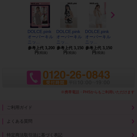
DOLCE.pink
DOLCE.pink
DOLCE.pink
DOLCE.pin
オーバーキル
オーバーキル
オーバーキル
オーバーキ
ニッ...
ニッ...
ニッ...
ニッ...
参考上代
3,200
参考上代
3,150
参考上代
3,150
参考上代
3,1
円
円
円
円
(税抜)
(税抜)
(税抜)
(税抜)
※携帯電話・PHSからもご利用いただけます
ご利用ガイド
よくある質問
特定商法取引法に基づく表記