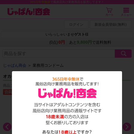
365日年中無休
で風俗店向け業務用品を販売してます！
ログイン
新規会員登録
(
無料
)
いらっしゃいませ
ゲスト
様
0円
9,800円
(0点)
あと
で送料無料
じゃぱん商会
＞
業務用コンドーム
オカモトゼロワン 0.01ミリ Lサイズ 3個入
商品コード：C_0050