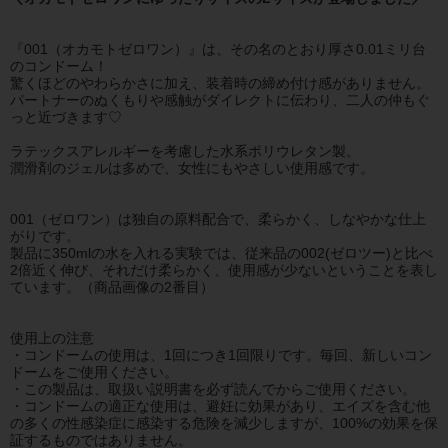
『001（オカモトゼロワン）』は、その名のとおり厚さ0.01ミリ台
のコンドーム！
驚くほどのやわらかさに加え、装着時の締め付け感がありません。
パートナーのぬくもりや感触がダイレクトに伝わり、二人の仲もぐ
っと近づきます♡
ラテックスアレルギーを考慮した水系ポリウレタン製。
潤滑剤のジェルは多めで、女性にもやさしい使用感です。
001（ゼロワン）は独自の原料配合で、柔らかく、しなやかな仕上
がりです。
製品に350mlの水を入れる実験では、従来品の002(ゼロツー)と比べ
2倍近く伸び、それだけ柔らかく、使用感が少ないということを表し
ています。（商品画像の2番目）
使用上の注意
・コンドームの使用は、1回につき1回限りです。毎回、新しいコン
ドームをご使用ください。
・この製品は、取扱い説明書を必ず読んでからご使用ください。
・コンドームの適正な使用は、避妊に効果があり、エイズを含む他
の多くの性感染症に感染する危険を減少しますが、100%の効果を保
証するものではありません。