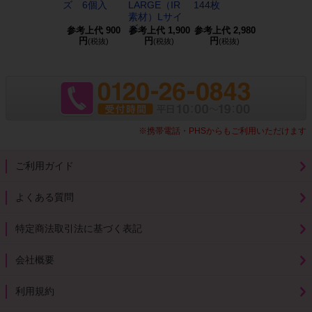
ズ 6個入
LARGE（IR
144枚
L 144枚
素材）Lサイ
ズ...
参考上代
900
参考上代
1,900
参考上代
2,980
参考上代
3,4
円
円
円
円
(税抜)
(税抜)
(税抜)
(税抜)
※携帯電話・PHSからもご利用いただけます
ご利用ガイド
よくある質問
特定商法取引法に基づく表記
会社概要
利用規約