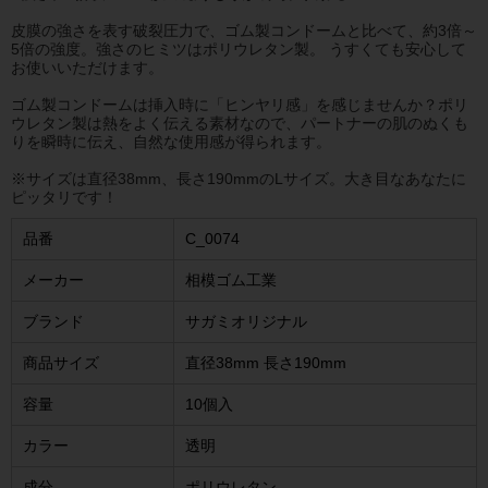
皮膜の強さを表す破裂圧力で、ゴム製コンドームと比べて、約3倍～
5倍の強度。強さのヒミツはポリウレタン製。 うすくても安心して
お使いいただけます。
ゴム製コンドームは挿入時に「ヒンヤリ感」を感じませんか？ポリ
ウレタン製は熱をよく伝える素材なので、パートナーの肌のぬくも
りを瞬時に伝え、自然な使用感が得られます。
※サイズは直径38mm、長さ190mmのLサイズ。大き目なあなたに
ピッタリです！
品番
C_0074
メーカー
相模ゴム工業
ブランド
サガミオリジナル
商品サイズ
直径38mm 長さ190mm
容量
10個入
カラー
透明
成分
ポリウレタン