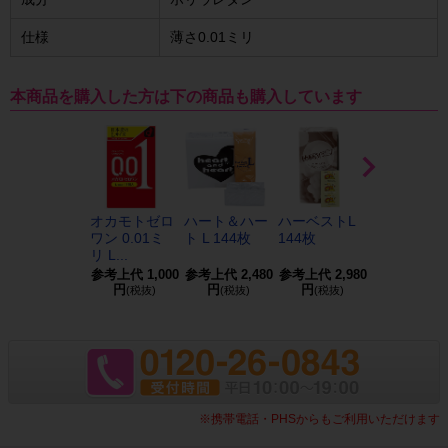
仕様
薄さ0.01ミリ
本商品を購入した方は下の商品も購入しています
オカモトゼロ
ハート＆ハー
ハーベストL
ZONE（ゾ
ワン 0.01ミ
ト L 144枚
144枚
ン）プレミ
リ L...
ム L...
参考上代
1,000
参考上代
2,480
参考上代
2,980
参考上代
1,0
円
円
円
円
(税抜)
(税抜)
(税抜)
(税抜)
※携帯電話・PHSからもご利用いただけます