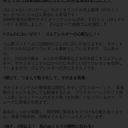
ゴムじゃないコンドーム、サガミオリジナル史上最薄（0.01ミリ
※）がついにじゃぱん商会にも登場です！
1998年発売の初代サガミオリジナルから15年。0.01ミリ（18ミクロ
ン※）を実現しました。 【※はすべて相模ゴム社測定。】
<ゴムのにおいゼロ！ ゴムアレルギーの心配なし！>
ゴム製コンドームには独特のゴムのにおいがありますが、サガミオ
リジナル0.01はポリウレタンを素材としていますので、ゴム臭ゼ
ロ。
また、かゆみや痛み、かぶれや蕁麻疹などを引き起こすゴムアレル
ギー。サガミオリジナルはからだにやさしいポリウレタンを使用し
ていますので、ゴムアレルギーの方にオススメです。
<開けて、つまんで取り出して、そのまま装着
>
サガミオリジナルの個包装は開封しやすいブリスターパック。 装着
時のストレスを少しでも軽減するため、ブリスターパックのフタ側
（上面）がコンドームのオモテ側（女性側）になっているので、ス
ムーズに装着が出来ます。
製品をしっかり保護し、開封時に製品をキズつける心配がありませ
ん。清潔で衛生的、潤滑オイルもたっぷり入っています。
<強さ、3倍以上！ 肌のぬくもりが瞬時に伝わる>