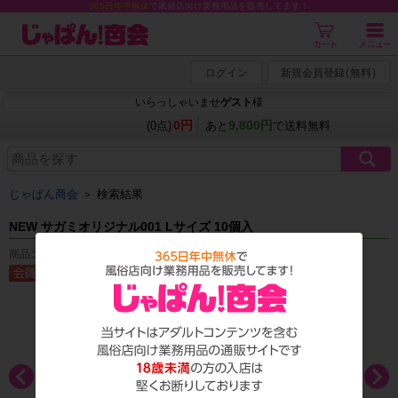
365日年中無休
で風俗店向け業務用品を販売してます！
ログイン
新規会員登録
(
無料
)
いらっしゃいませ
ゲスト
様
0円
9,800円
(0点)
あと
で送料無料
じゃぱん商会
＞ 検索結果
NEW サガミオリジナル001 Lサイズ 10個入
商品コード：C_0074