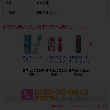
仕様
USB充電
付属品
USB充電コード
本商品を購入した方は下の商品も購入しています
フェアリーア
大槻ひびきの
【在庫限り】
ピンクデン
クア
イキマックス
ラストインパ
1プラス
デンマ
ク...
参考上代
2,980
参考上代
3,200
参考上代
4,160
参考上代
3,9
円
円
円
円
(税抜)
(税抜)
(税抜)
(税抜)
※携帯電話・PHSからもご利用いただけます