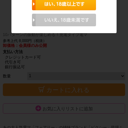
10パターンの振動が楽しめる！充電タイプ電マ
参考上代 8,000円（税抜）
卸価格：会員様のみ公開
支払い方法
クレジットカード可
代引き可
銀行振込可
数量
カートに入れる
お気に入りリストに追加
あの大人気電マ「フェアリー」の姉妹ブランド「ピクシー」登場！