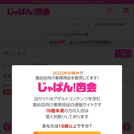
365日年中無休
で風俗店向け業務用品を販売してます！
ログイン
新規会員登録
(
無料
)
いらっしゃいませ
ゲスト
様
0円
9,800円
(0点)
あと
で送料無料
じゃぱん商会
＞ 検索結果
ピクシー ゴージャスデンマ ミニ
商品コード：T_1479