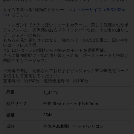
サイズで選べる2種類のピクシー。
レギュラーサイズ（全長332ｍ
ｍ
）はこちら。
エレンガントで大人っぽいミュートカラーに、美しく洗練されたボ
ディフォルム、光沢感のあるメタリックパーツは、その名の通りに
ゴージャスそのもの。
もちろん見た目だけではなく、強力パワーのUSB充電に、扱いやす
いコードレス仕様。
合計10パターンの振動からお好みのモードを選択可能。
さらに最強振動に一気に切り替えられる、ブーストモードも搭載と
機能面でもゴージャス。
※充電の際は、同梱されておりますピンジャック式USB充電コード
を使用して充電してください。
充電時間：約180分 連続使用時間：約100分
品番
T_1479
商品サイズ
全長267ｍｍ×ヘッド径52mm
容量
254g
成分
本体/ABS樹脂 ヘッド/シリコン