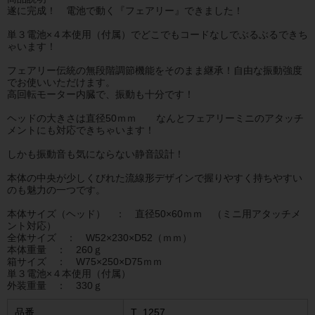
遂に完成！ 電池で動く『フェアリー』できました！
単３電池×４本使用（付属）でどこでもコードなしでぶるぶるできち
ゃいます！
フェアリー伝統の無段階調節機能をそのまま継承！自由な振動強度
でお使いいただけます。
高回転モーター内臓で、振動も十分です！
ヘッドの大きさは直径50ｍｍ なんとフェアリーミニのアタッチ
メントにも対応できちゃいます！
しかも振動音も気にならない静音設計！
本体の中央が少しくびれた流線形デザインで握りやすく持ちやすい
のも魅力の一つです。
本体サイズ（ヘッド） ： 直径50×60ｍｍ （ミニ用アタッチメ
ント対応）
全体サイズ ： W52×230×D52（ｍｍ）
本体重量 ： 260ｇ
箱サイズ ： W75×250×D75ｍｍ
単３電池×４本使用（付属）
外装重量 ： 330ｇ
品番
T_1257