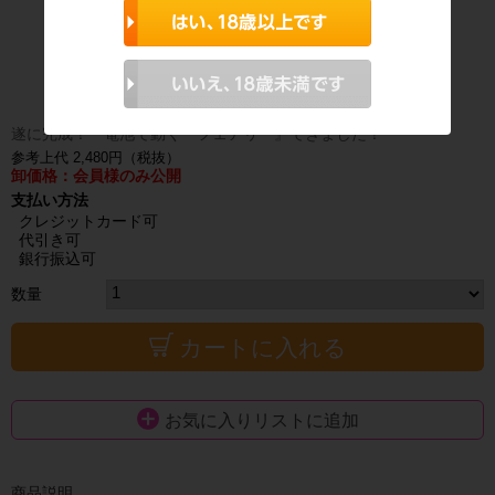
遂に完成！ 電池で動く『フェアリー』できました！
参考上代 2,480円（税抜）
卸価格：会員様のみ公開
支払い方法
クレジットカード可
代引き可
銀行振込可
数量
カートに入れる
お気に入りリストに追加
商品説明