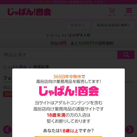
365日年中無休
で風俗店向け業務用品を販売してます！
ログイン
新規会員登録
(
無料
)
いらっしゃいませ
ゲスト
様
0円
9,800円
(0点)
あと
で送料無料
じゃぱん商会
＞ 検索結果
フェアリーグレース
商品コード：T_1257