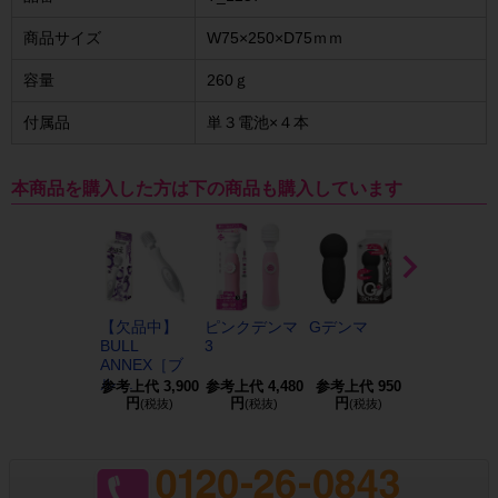
商品サイズ
W75×250×D75ｍｍ
容量
260ｇ
付属品
単３電池×４本
本商品を購入した方は下の商品も購入しています
【欠品中】
ピンクデンマ
Gデンマ
オルガスタ
BULL
3
電マ オナ
ANNEX［ブ
ッ...
ル ...
参考上代
3,900
参考上代
4,480
参考上代
950
参考上代
3,5
円
円
円
円
(税抜)
(税抜)
(税抜)
(税抜)