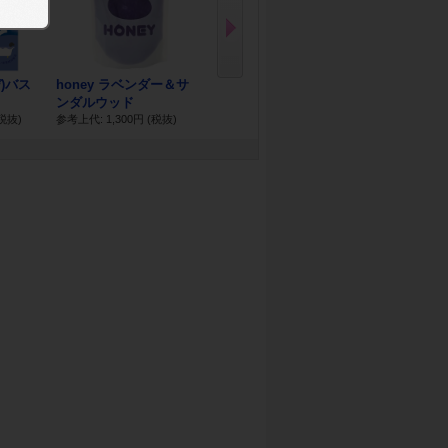
N
ex
t
デ)バス
honey ラベンダー＆サ
ハニータブレット ハー
【在庫限り】ho
ンダルウッド
バルグリーン...
ーチ
税抜)
参考上代: 1,300円
(税抜)
参考上代: 818円
(税抜)
参考上代: 1,30