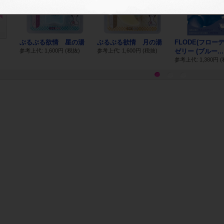
Pr
ev
io
us
バブ
ぶるぶる欲情 星の湯
ぶるぶる欲情 月の湯
FLODE(フロー
参考上代: 1,600円
(税抜)
参考上代: 1,600円
(税抜)
ゼリー (ブルー...
)
参考上代: 1,380円
(
1
2
3