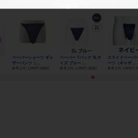
本商品を購入した方は下の商品も購入しています
Pr
ev
io
us
-
ペーパーショーツ ギャ
ペーパー Tバック 5Lサ
スライドペーパ
.
ザーパンツ（...
イズ ブルー ...
ーツ（ギャザ...
)
参考上代: 1,680円
(税抜)
参考上代: 1,280円
(税抜)
参考上代: 4,800円
(
1
2
3
4