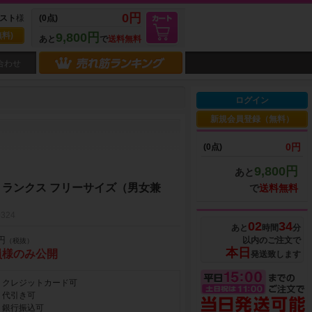
0円
スト
様
(0点)
料)
9,800円
あと
で
送料無料
合わせ
ログイン
新規会員登録（無料）
0円
(0点)
9,800円
あと
ランクス フリーサイズ（男女兼
で
送料無料
324
02
34
あと
時間
分
円
以内のご注文で
（税抜）
本日
員様のみ公開
発送致します
クレジットカード可
代引き可
銀行振込可