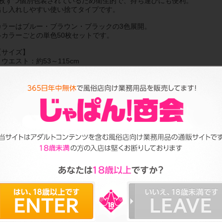
1枚ずつ個別包装されているため衛生的で、持ち運びにも便利。
出し入れしやすい使い捨てタイプです。
カラーはブルー・ブラウン・ブラックの3色展開。
各カラーごとの単色50枚セットです。
【サイズ】
・ウエスト：約53～115cm
・総丈：約36cm
・股下：約8cm
・太もも周り：約68cm
【仕様】
・男女兼用
・個包装タイプ
・使い捨て
商品詳細
S_0324
5
品番
容量
不織布
中
成分
原産国