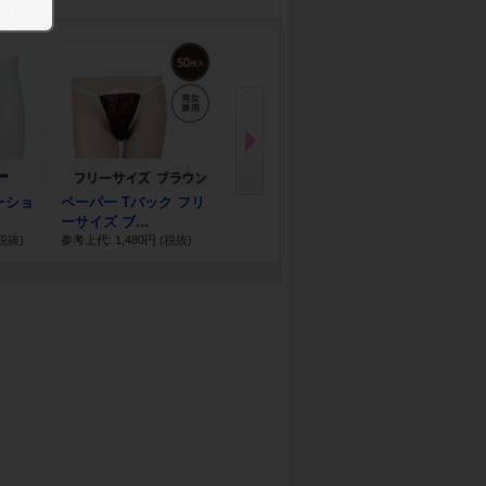
N
ex
t
ーショ
ペーパー Tバック フリ
ペーパートランクス 5L
使い捨て枕カ
ーサイズ ブ...
サイズ 50枚入り
枚セット
税抜)
参考上代: 1,480円
(税抜)
参考上代: 2,800円
(税抜)
参考上代: 1,50