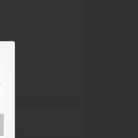
0枚入り
国