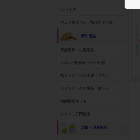
LLサイズ
フェラ用スキン・指用スキン等
衛生用品
天然海綿・生理用品
マンガン単4電池 4本パ
スケてるメッシュケー
[MEDISTHE] 薬用 B
タオル･清浄綿･ペーパー類
ック
ス/B6 12個セ...
HAKU シートマス..
参考上代: 120円
(税抜)
参考上代: 1,200円
(税抜)
参考上代: 3,470円
(税抜
指サック・ゴム手袋・マスク
カミソリ・ケア用品・膣トレ
性病検査キット
クスコ・肛門洗浄
清掃・消臭用品