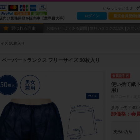
いらっしゃいませ
ゲ
ログイン
新規会員登録(無
店向け業務用品を販売中【業界最大手】
選ばれる理由
お知らせ
よくある質問
無料カタログの請求
お問い
イズ 50枚入り
ペーパートランクス フリーサイズ 50枚入り
使い捨て紙ト
用）
商品コード：S_0
参考上代 2,400
卸価格：会
支払い方法