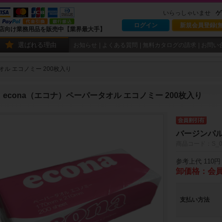
いらっしゃいませ
ゲ
ログイン
新規会員登録(無
店向け業務用品を販売中【業界最大手】
選ばれる理由
お知らせ
よくある質問
無料カタログの請求
お問い
オル エコノミー 200枚入り
econa（エコナ）ペーパータオル エコノミー 200枚入り
バージンパル
商品コード：S_0
参考上代 110円
卸価格：会
支払い方法