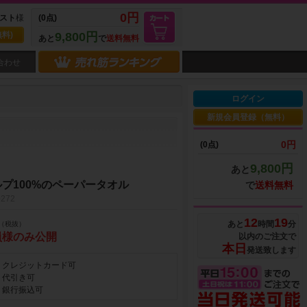
0円
スト
様
(0点)
料)
9,800円
あと
で
送料無料
合わせ
ログイン
新規会員登録（無料）
0円
(0点)
9,800円
あと
プ100%のペーパータオル
で
送料無料
272
12
19
あと
時間
分
（税抜）
員様のみ公開
以内のご注文で
本日
発送致します
クレジットカード可
代引き可
銀行振込可