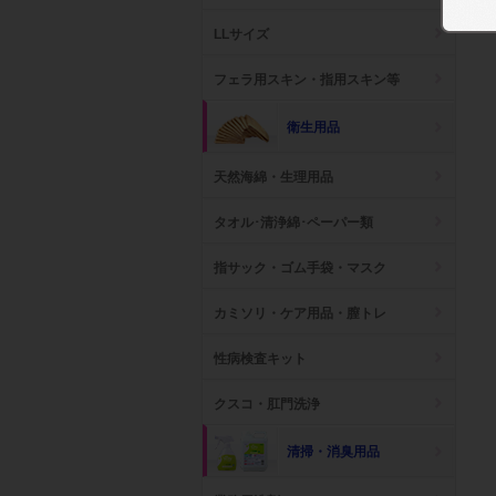
LLサイズ
フェラ用スキン・指用スキン等
衛生用品
天然海綿・生理用品
タオル･清浄綿･ペーパー類
指サック・ゴム手袋・マスク
カミソリ・ケア用品・膣トレ
性病検査キット
クスコ・肛門洗浄
清掃・消臭用品