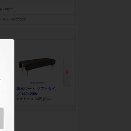
0x210mm
ージンパルプ100%
N
ex
t
DELICATE SH
ータオ
防水シート ソフトタイ
大判バスタオル ダーク
WOMEN ～デ
プ 140×200c...
ブラウン 200...
参考上代: 980円
抜)
参考上代: 3,900円
(税抜)
参考上代: 15,000円
(税抜)