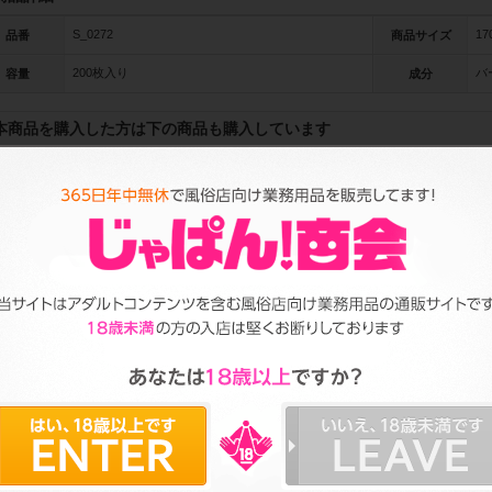
S_0272
17
品番
商品サイズ
200枚入り
バ
容量
成分
本商品を購入した方は下の商品も購入しています
Pr
ev
io
us
イバ
ペーパーショーツTバッ
業務用 白バスタオル
フジネオペーパ
ク 50枚入【...
2000匁 5枚セット
ル（小判）200...
)
参考上代: 1,000円
(税抜)
参考上代: 11,000円
(税抜)
参考上代: 120円
(税
1
2
3