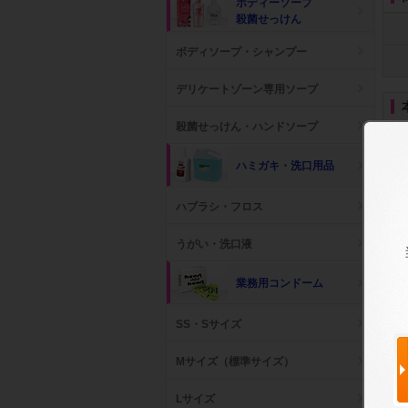
ボディーソープ
殺菌せっけん
ボディソープ・シャンプー
デリケートゾーン専用ソープ
殺菌せっけん・ハンドソープ
ハミガキ・洗口用品
ハブラシ・フロス
うがい・洗口液
ペーパートランクス 超
使い捨てフェイスタオ
エコマイクロファ
業務用コンドーム
特大サイズ 5...
ル 30枚セット
ー フェイスタ...
参考上代: 3,200円
(税抜)
参考上代: 870円
(税抜)
参考上代: 1,980円
(税抜
SS・Sサイズ
Mサイズ（標準サイズ）
Lサイズ