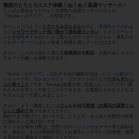
魅惑のとろとろエステ体験！ぬくぬく温感マッサージ！
じゃぱん商会オリジナル！水溶性の温感マッサージジェル
「Nuclia（ヌクリア）」の登場です。
ローションのように
とろとろ＆ヌルヌル
なのに、
水溶性オイル
のよ
うに
シャワーでサッと洗い流せて後処理カンタン
。まさにローショ
ンと
水溶性オイル
のいいとこ取りしたマッサージジェル！通常のオ
イルマッサージとはひと味違う快感を感じていただけます。
さらに、じんわり温かく感じる
温感成分を配合
。人肌のぬくもり＋
アルファの癒しを体験できます。
「Nuclia（ヌクリア）」のおすすめの施術方法は、
ビニール製のベ
ッドシーツ
や、
ウレタンマット
・
エアマット
のうえで
ケチらずたっ
ぷり使うこと
！です。Nucliaは粘度が高く乾燥しにくいので下に垂
れたものをすくって使うことができます。お客様もセラピストもヌ
ルヌルになって楽しみましょう♪
さらに、より一層楽しむには
ジェルを40℃程度（お風呂の温度くら
い）に温めて
使ってみてください。
脳みそまで溶けてしまいそうな、とろとろ・ぬくぬくの魅惑の快楽
に溺れること請け合いです！
※ジェルを温める際は、
別売りのローションウォーマー
等で温める
か、湯せん、または耐熱容器に入れ電子レンジで1～2分程度、温度
を見ながら適温まで加熱してください。