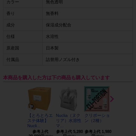
カラー
無色透明
香り
無香料
成分
保湿成分配合
仕様
水溶性
原産国
日本製
付属品
詰替用ノズル付き
本商品を購入した方は下の商品も購入しています
【とろとろエ
Nuclia（ヌク
クリポーショ
マッサージ
ステ体験】
リア）水溶性
ン（2種）
イルウォー
Nucli...
マ...
ーS...
参考上代
参考上代
5,280
参考上代
1,980
参考上代
60