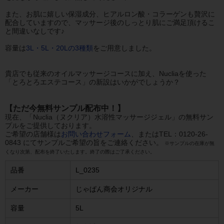
また、お肌に嬉しい保湿成分、ヒアルロン酸・コラーゲンも贅沢に
配合していますので、マッサージ後のしっとり肌にご満足頂けるこ
と間違いなしです♪
容量は
3L・5L・20Lの3種類
をご用意しました。
貴店でも従来のオイルマッサージコースに加え、Nucliaを使った
「とろとろエステコース」の新設はいかがでしょうか？
【ただ今無料サンプル配布中！】
現在、「Nuclia（ヌクリア）水溶性マッサージジェル」の無料サン
プルをご提供しております。
ご希望の店舗様は
お問い合わせフォーム
、またはTEL：0120-26-
0843 にてサンプルご希望の旨をご連絡ください。
※サンプルの在庫が無
くなり次第、配布を終了いたします。終了の際はご了承ください。
品番
L_0235
メーカー
じゃぱん商会オリジナル
容量
5L