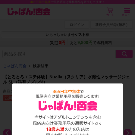
365日年中無休
で風俗店向け業務用品を販売してます！
ログイン
新規会員登録
(
無料
)
いらっしゃいませ
ゲスト
様
0円
9,800円
(0点)
あと
で送料無料
じゃぱん商会
＞ 検索結果
【とろとろエステ体験】Nuclia（ヌクリア）水溶性マッサージジェ
ル 5L（詰替ノズル付）
商品コード：L_0235