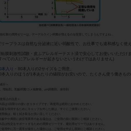
他社製の潤滑ゼリーは、デーデルライン桿菌が増えるのを阻害してしまうんですよね…
ゼリープラスは自然な分泌液に近い弱酸性で、お仕事でも違和感なく使
膣粘膜刺激性試験・皮ふアレルギーテスト済で安心してお使いいただけ
(すべての人にアレルギーが起きないというわけではありません)
30本入り
・80本入りの2サイズをご用意。
80本入りのほうが1本あたりの値段がお安いので、たくさん使う働きも
成分＞
、増粘剤、乳酸桿菌/コメ発酵物、pH調整剤、保存剤
使用上の注意＞
本品は1回限りの使いきりタイプです。再使用は絶対におやめください。
品質を保持するためにキャップを外した後は、すぐにご使用ください。
使用後は、軽く拭き取るか洗い流してください。
妊娠中や局部に炎症等異常のある場合は、ご使用の前に医師にご相談ください。
本品は性交をサポートするための潤滑ゼリーです。避妊用ゼリーではありません。
ご使用中に万一異常が発生した場合には、ご使用を中止し医師にご相談ください。