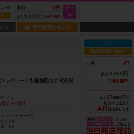
0円
スト
様
(0点)
料)
9,800円
あと
で
送料無料
合わせ
ログイン
新規会員登録（無料）
0円
(0点)
9,800円
あと
化！ラヴィーナ乳酸菌配合の潤滑剤
で
送料無料
214
07
47
0円
あと
時間
分
（税抜）
員様のみ公開
以内のご注文で
本日
発送致します
クレジットカード可
代引き可
銀行振込可