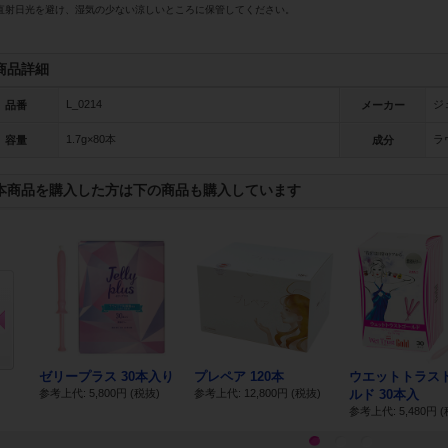
直射日光を避け、湿気の少ない涼しいところに保管してください。
商品詳細
L_0214
ジ
品番
メーカー
1.7g×80本
ラ
容量
成分
本商品を購入した方は下の商品も購入しています
Pr
ev
io
us
ウエ
ゼリープラス 30本入り
プレペア 120本
ウエットトラス
参考上代: 5,800円
(税抜)
参考上代: 12,800円
(税抜)
ルド 30本入
抜)
参考上代: 5,480円
(
1
2
3