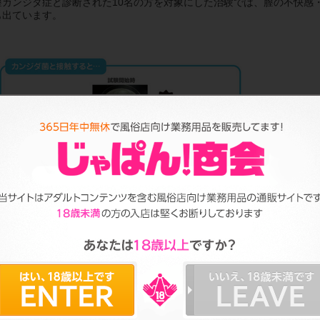
膣カンジダ症と診断された10名の方を対象にした治験では、膣の不快感
も出ています。
また、ラヴィ―ナ乳酸菌を配合する「ゼリープラス」は、膣内の自浄作
を邪魔しません。