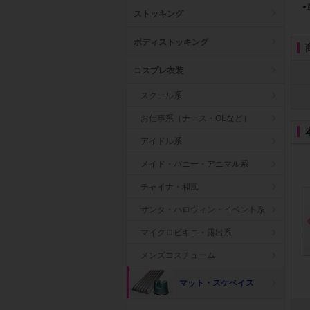
●
ストッキング
ボディストッキング
コスプレ衣装
スクール系
お仕事系（ナース・OLなど）
アイドル系
メイド・バニー・アニマル系
チャイナ・和風
サンタ・ハロウィン・イベント系
マイクロビキニ・露出系
メンズコスチューム
フ
ウルシア 潤滑ゼリー チ
プレペア 30本
【3箱まとめ買い】
ューブタイ...
参考上代: 3,680円
(税抜)
ットトラスト...
マット・スケベイス
参考上代: 1,300円
(税抜)
参考上代: 36,954円
(税