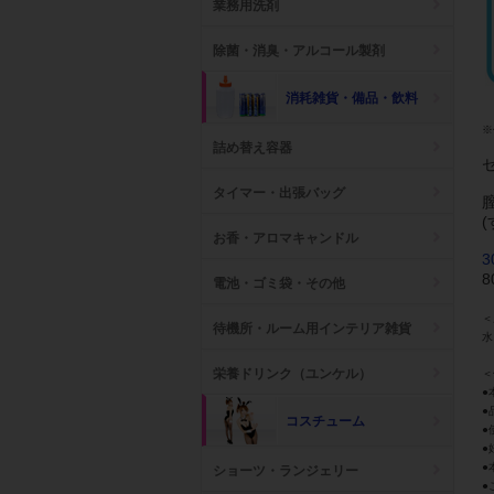
業務用洗剤
除菌・消臭・アルコール製剤
消耗雑貨・備品・飲料
※
詰め替え容器
タイマー・出張バッグ
お香・アロマキャンドル
電池・ゴミ袋・その他
＜
待機所・ルーム用インテリア雑貨
水
栄養ドリンク（ユンケル）
＜
●
●
コスチューム
●
●
●
ショーツ・ランジェリー
●