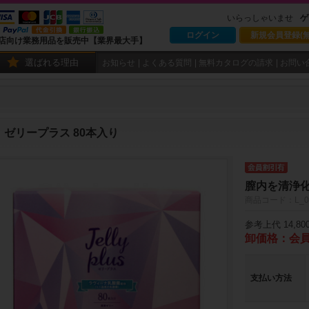
いらっしゃいませ
ゲ
ログイン
新規会員登録(無
店向け業務用品を販売中【業界最大手】
選ばれる理由
お知らせ
よくある質問
無料カタログの請求
お問い
ゼリープラス 80本入り
膣内を清浄
商品コード：L_0
参考上代 14,80
卸価格：会
支払い方法