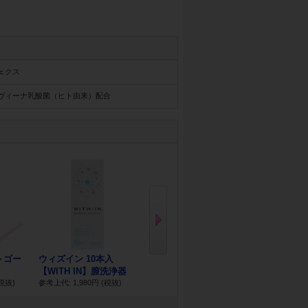
ェクス
ヴィーナ乳酸菌（ヒト由来）配合
N
ex
t
トゴー
ウィズイン 10本入
リッチ潤滑ゼリー モイ
ゼリープラス 
【WITH IN】膣洗浄器
ストリュクス...
参考上代: 5,80
税抜)
参考上代: 1,980円
(税抜)
参考上代: 2,300円
(税抜)