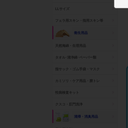
LLサイズ
フェラ用スキン・指用スキン等
衛生用品
天然海綿・生理用品
タオル･清浄綿･ペーパー類
指サック・ゴム手袋・マスク
カミソリ・ケア用品・膣トレ
性病検査キット
クスコ・肛門洗浄
清掃・消臭用品