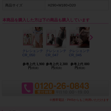
商品サイズ
H290×W180×D20
本商品を購入した方は下の商品も購入しています
クレシェンテ
クレシェンテ
クレシェンテ
クレシェン
CR_050
CR_047
CR_045
CR_044
参考上代
1,900
参考上代
2,300
参考上代
880
参考上代
2,3
円
円
円
円
(税抜)
(税抜)
(税抜)
(税抜)
※携帯電話・PHSからもご利用いただけます