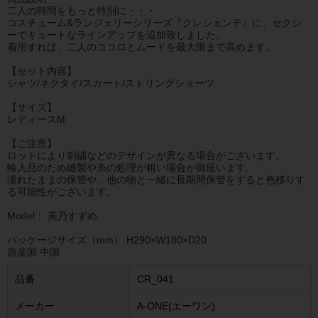
二人の時間をもっと特別に・・・
コスチューム&ランジェリーシリーズ『クレシェンテ』に、セクシ
ーでキュートなラインアップを追加致しました。
着用すれば、二人のココロとムードを最大限まで高めます。
【セット内容】
シャツ/ネクタイ/スカート/ストリングショーツ
【サイズ】
レディースM
【ご注意】
ロットにより刺繍などのデザインが異なる場合がございます。
輸入品のため縫製や糸の処理が粗い場合が御座います。
濡れたままの保管や、他の物と一緒に長期間保管をすると色移りす
る可能性がございます。
Model： 美乃すずめ
パッケージサイズ（mm）:H290×W180×D20
原産国:中国
品番
CR_041
メーカー
A-ONE(エーワン)