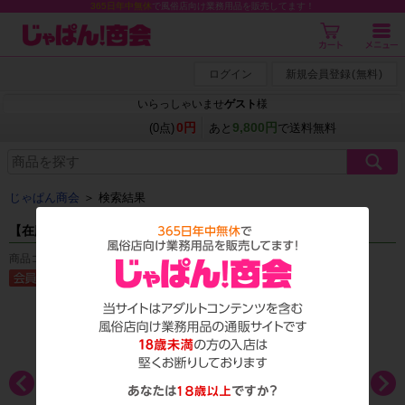
365日年中無休
で風俗店向け業務用品を販売してます！
ログイン
新規会員登録
(
無料
)
いらっしゃいませ
ゲスト
様
0円
9,800円
(0点)
あと
で送料無料
じゃぱん商会
＞ 検索結果
【在庫限り】エレアリー ナイト ブラジャー Sサイズ
商品コード：A_0442