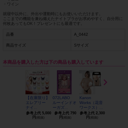
・ワイン
就寝中以外に、外出や運動時にもお使いいただけます。
ここまでの機能を兼ね備えたナイトブラがお求めやすく、自分用に
何枚あってもOK！プレゼントにも最適です。
品番
A_0442
商品サイズ
Sサイズ
本商品を購入した方は下の商品も購入しています
【在庫限り】
072LABO
Kanon
クレシェン
エレアリー
ルーインドオ
Works（花音
CR_032
ナイ...
ーガズ...
ワークス）...
参考上代
5,000
参考上代
790
参考上代
2,300
参考上代
1,0
円
円
円
円
(税抜)
(税抜)
(税抜)
(税抜)