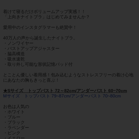
着けて寝るだけボリュームアップ実感！！
「上向きナイトブラ」はじめてみませんか？
愛用中のインスタグラマーも絶賛中！
40万人の声から誕生したナイトブラ。
・ノンワイヤー
・バストアップアジャスター
・脇高構造
・吸水速乾
・取り外し可能な形状記憶パッド付
とことん優しい着用感！包み込むようなストレスフリーの着け心地
にあなたの胸もきっと喜ぶ！
★Sサイズ トップバスト 72～82cm/アンダーバスト 60~70cm
Mサイズ トップバスト 79~87cm/アンダーバスト 70~80cm
お色は人気の
・ホワイト
・ブルー
・ブラック
・ラベンダー
・ピンク
・イエロー