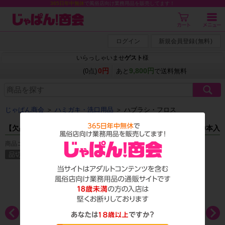
365日年中無休
で風俗店向け業務用品を販売してます！
ログイン
新規会員登録
(
無料
)
いらっしゃいませ
ゲスト
様
0円
9,800円
(0点)
あと
で送料無料
じゃぱん商会
＞
ハミガキ・洗口用品
＞
ハブラシ・フロス
【欠品中】インスタント歯ブラシ キシリトール配合 液付き 400本入
商品コード：S_0300