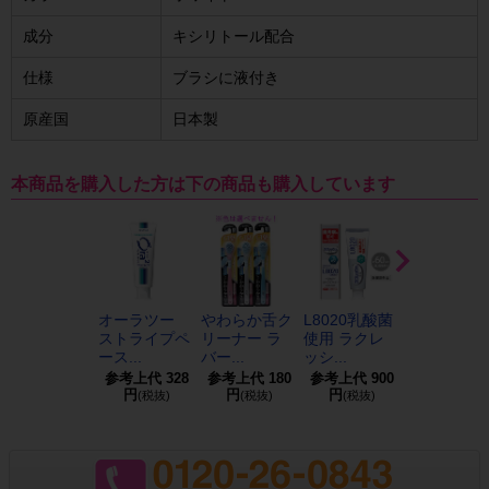
成分
キシリトール配合
仕様
ブラシに液付き
原産国
日本製
本商品を購入した方は下の商品も購入しています
オーラツー
やわらか舌ク
L8020乳酸菌
インスタン
ストライプペ
リーナー ラ
使用 ラクレ
歯ブラシ 液
ース...
バー...
ッシ...
なし...
参考上代
328
参考上代
180
参考上代
900
参考上代
5,8
円
円
円
円
(税抜)
(税抜)
(税抜)
(税抜)