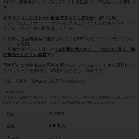
1本ずつ個包装されているのでとても衛生的で、持ち運びにも便利で
す。
歯磨き液は
キシリトール配合でスッキリ爽やか
な使い心地。
プレイ前のエチケット・ホテルのアメニティとしてはもちろん、い
ざという時のための防災品としても。
毛材質には歯科業界で推奨されているPBT(ポリブチレンテレフタレ
ート）を採用。
一般的な歯ブラシと比べて
4.2倍耐久性がある上、水はけが良く、菌
の繁殖がしにくい素材
です。
再生可能な植物由来の原料を配合したフィルム・インキを原料にし
たパッケージを採用し、環境にもやさしい商品です。
入数：400本（
1本あたり8.7円
）
※会員価格参照
＜歯磨き液成分＞
水/ラウリル硫酸Na/ソルビトール/エタノール/メントール/キシリトール/香料 シリカ/サッカリン
Na/ラウロイルサンコシンNa/キサンタンガム/安息香酸Na/ 乳酸Na/トレハロース
品番
S_0300
容量
400本入
カラー
ホワイト