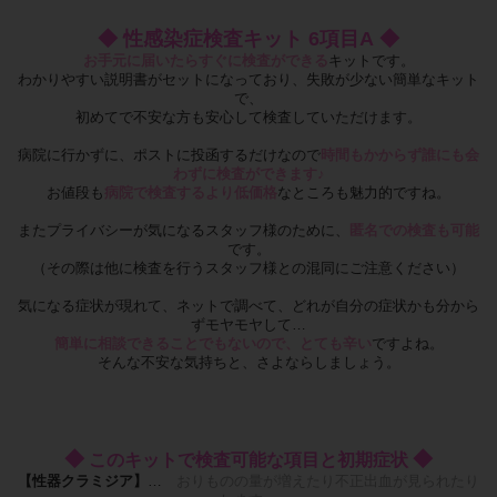
◆
性感染症検査キット 6項目A
◆
お手元に届いたらすぐに検査ができる
キットです。
わかりやすい説明書がセットになっており、失敗が少ない簡単なキット
で、
初めてで不安な方も安心して検査していただけます。
病院に行かずに、ポストに投函するだけなので
時間もかからず誰にも会
わずに検査ができます♪
お値段も
病院で検査するより低価格
なところも魅力的ですね。
またプライバシーが気になるスタッフ様のために、
匿名での検査も可能
です。
（その際は他に検査を行うスタッフ様との混同にご注意ください）
気になる症状が現れて、ネットで調べて、どれが自分の症状かも分から
ずモヤモヤして…
簡単に相談できることでもないので、とても辛い
ですよね。
そんな不安な気持ちと、さよならしましょう。
◆
◆
このキットで検査可能な項目と初期症状
【性器クラミジア】
…
おりものの量が増えたり不正出血が見られたり