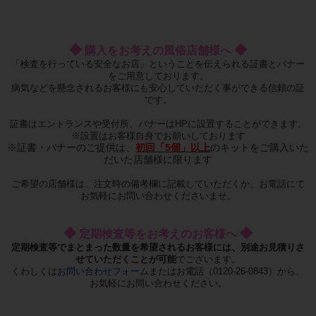
◆
◆
購入をお考えの風俗店舗様へ
「検査を行っている安全なお店」ということを伝えられる証書とバナー
をご用意しております。
病気などを懸念されるお客様にも安心していただく事ができる信頼の証
です。
証書はエントランスや受付所、バナーはHPに設置することができます。
※設置はお客様自身でお願いしております
※証書・バナーのご提供は、
初回「5個」以上
のキットをご購入いた
だいた店舗様に限ります
ご希望の店舗様は、注文時の備考欄に記載していただくか、お電話にて
お気軽にお問い合わせくださいませ。
◆
◆
定期検査等をお考えのお客様へ
定期検査等でまとまった数量を希望されるお客様には、別途お見積りさ
せていただくことが可能
でございます。
くわしくは
お問い合わせフォーム
またはお電話（0120-26-0843）から、
お気軽にお問い合わせください。