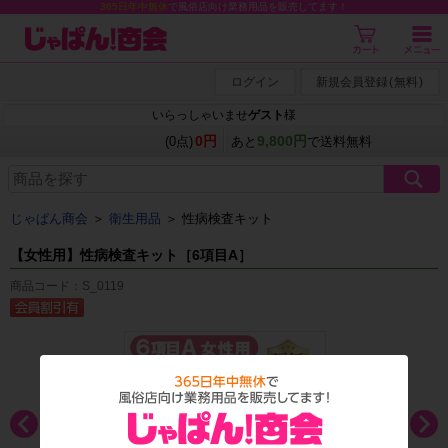
365日年中無休
で風俗店向け業務用品を販売してます！
ログイン
新規会員登録
(
無料
)
いらっしゃいませ
ゲスト
様
0円
9,800円
(0点)
あと
で送料無料
じゃぱん商会
＞
衛生用品
＞
性病検査キット
【女性用】性病検査キット［6項目A］
商品コード：S_0119