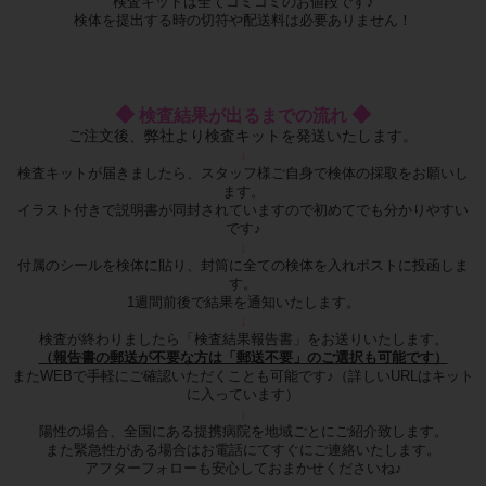
検査キットは全てコミコミのお値段です♪
検体を提出する時の切符や配送料は必要ありません！
◆
◆
検査結果が出るまでの流れ
ご注文後、弊社より検査キットを発送いたします。
↓
検査キットが届きましたら、スタッフ様ご自身で検体の採取をお願いし
ます。
イラスト付きで説明書が同封されていますので初めてでも分かりやすい
です♪
↓
付属のシールを検体に貼り、封筒に全ての検体を入れポストに投函しま
す。
1週間前後で結果を通知いたします。
↓
検査が終わりましたら「検査結果報告書」をお送りいたします。
（報告書の郵送が不要な方は「郵送不要」のご選択も可能です）
またWEBで手軽にご確認いただくことも可能です♪（詳しいURLはキット
に入っています）
↓
陽性の場合、全国にある提携病院を地域ごとにご紹介致します。
また緊急性がある場合はお電話にてすぐにご連絡いたします。
アフターフォローも安心しておまかせくださいね♪