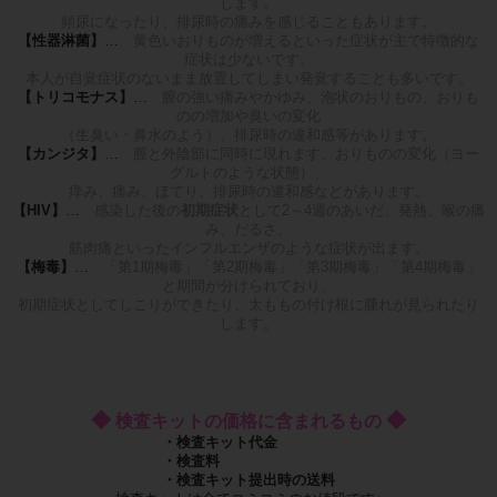
します。
頻尿になったり、排尿時の痛みを感じることもあります。
【性器淋菌】
…
黄色いおりものが増えるといった症状が主で特徴的な
症状は少ないです。
本人が自覚症状のないまま放置してしまい発覚することも多いです。
【トリコモナス】
…
膣の強い痛みやかゆみ、泡状のおりもの、おりも
のの増加や臭いの変化
（生臭い・鼻水のよう）、排尿時の違和感等があります。
【カンジタ】
…
膣と外陰部に同時に現れます。おりものの変化（ヨー
グルトのような状態）、
痒み、痛み、ほてり、排尿時の違和感などがあります。
【HIV】
…
感染した後の
初期症状
として2～4週のあいだ、発熱、喉の痛
み、だるさ、
筋肉痛といったインフルエンザのような症状が出ます。
【梅毒】
…
「第1期梅毒」「第2期梅毒」「第3期梅毒」「第4期梅毒」
と期間が分けられており、
初期症状としてしこりができたり、太ももの付け根に腫れが見られたり
します。
◆
◆
検査キットの価格に含まれるもの
・検査キット代金
・検査料
・検査キット提出時の送料