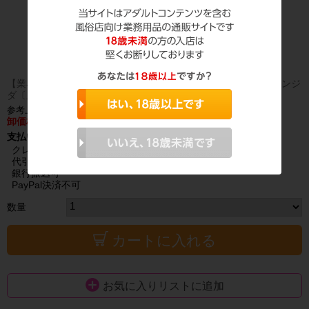
【業界最安値】6項目〔性器〕淋菌/クラミジア/トリコモナス/カンジ
ダ〔血液〕HIV/梅毒
参考上代 6,800円（税抜）
卸価格：会員様のみ公開
支払い方法
クレジットカード可
代引き可
銀行振込可
PayPal決済不可
数量
カートに入れる
お気に入りリストに追加