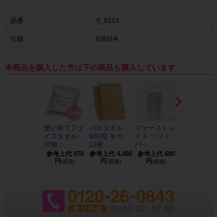
品番
S_0119
仕様
6項目A
本商品を購入した方は下の商品も購入しています
使い捨てフェ
バスタオル
ファーストレ
【洗って使
イスタオル
600匁 モカ
イト ソフト
る】速乾 水
30枚...
12枚...
パッ...
着生...
参考上代
870
参考上代
4,880
参考上代
680
参考上代
3,9
円
円
円
円
(税抜)
(税抜)
(税抜)
(税抜)