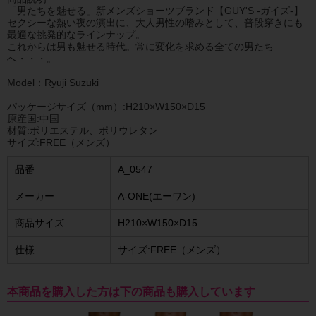
「男たちを魅せる」新メンズショーツブランド【GUY'S -ガイズ-】
セクシーな熱い夜の演出に、大人男性の嗜みとして、普段穿きにも
最適な挑発的なラインナップ。
これからは男も魅せる時代。常に変化を求める全ての男たち
へ・・・。
Model：Ryuji Suzuki
パッケージサイズ（mm）:H210×W150×D15
原産国:中国
材質:ポリエステル、ポリウレタン
サイズ:FREE（メンズ）
品番
A_0547
メーカー
A-ONE(エーワン)
商品サイズ
H210×W150×D15
仕様
サイズ:FREE（メンズ）
本商品を購入した方は下の商品も購入しています