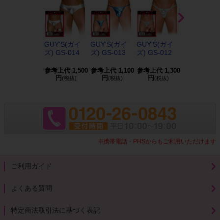
GUY'S(ガイ
GUY'S(ガイ
GUY'S(ガイ
GUY'S(ガイ
ズ) GS-014
ズ) GS-013
ズ) GS-012
ズ) GS-008
参考上代
1,500
参考上代
1,100
参考上代
1,300
参考上代
1,6
円
円
円
円
(税抜)
(税抜)
(税抜)
(税抜)
※携帯電話・PHSからもご利用いただけます
ご利用ガイド
よくある質問
特定商法取引法に基づく表記