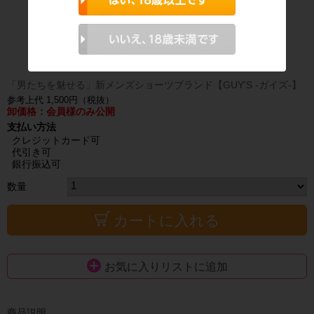
「男たちを魅せる」新メンズショーツブランド【GUY'S -ガイズ-】
参考上代 1,500円（税抜）
卸価格：会員様のみ公開
支払い方法
クレジットカード可
代引き可
銀行振込可
数量
カートに入れる
お気に入りリストに追加
商品説明