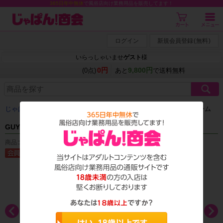
365日年中無休
で風俗店向け業務用品を販売してます！
ログイン
新規会員登録
(
無料
)
いらっしゃいませ
ゲスト
様
0円
9,800円
(0点)
あと
で送料無料
じゃぱん商会
＞
コスチューム
＞
コスプレ衣装
＞
メンズコスチューム
GUY'S(ガイズ) GS-009
商品コード：A_0547