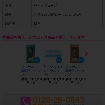
香り
ワイルドローズ
成分
ヒアルロン酸/ローズエキス配合
原産国
日本
本商品を購入した方は下の商品も購入しています
フィールス
アクシス（メ
フィールス
honey ラベ
300包 バブル
ントール入
300包 バブル
ンダー＆サ
バス...
り） ...
バス...
ダル...
参考上代
7,280
参考上代
1,980
参考上代
7,280
参考上代
1,3
円
円
円
円
(税抜)
(税抜)
(税抜)
(税抜)