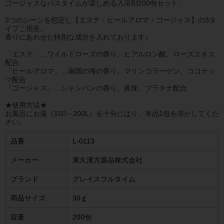
ゴージャスなバスタイムが楽しめる入浴剤200包セット。
3つのシーンを想定し【エステ・ヒールアロマ・ゴージャス】の3タ
イプご用意。
香りにあわせた特別な成分を入れております♪
「エステ」…ワイルドローズの香り。ヒアルロン酸、ローズエキス
配合
「ヒールアロマ」…南国の海の香り。マリンコラーゲン、ココナッ
ツ配合
「ゴージャス」…シャンパンの香り。真珠、プラチナ配合
★使用方法★
お風呂にお湯（150～200L）を十分にはり、本品1包を溶かしてくだ
さい。
品番
L-0113
メーカー
東久漢方薬品株式会社
ブランド
グレイスフルタイム
商品サイズ
30ｇ
容量
200包