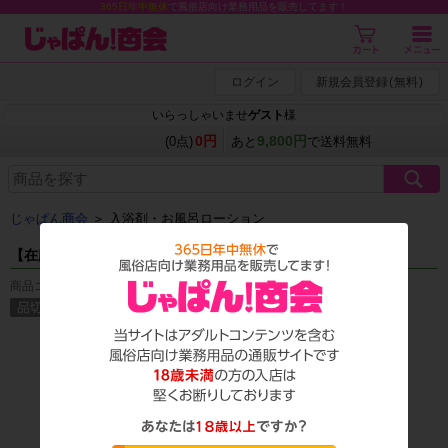
365日年中無休
で風俗店向け業務用品を販売してます！
ログイン
新規会員登録
(
無料
)
いらっしゃいませ
ゲスト
様
0円
9,800円
(0点)
あと
で送料無料
じゃぱん商会
＞
入浴剤・お風呂ローション
【在庫限り】グレイスフルタイム 200包 エステ
商品コード：L_0113