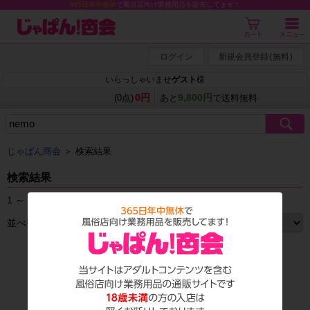
365日年中無休
で風俗店向け業務用品を販売してます！
ログイン
新規会員登録
(
無料
)
いらっしゃいませ
ゲスト
様
0円
9,800円
(0点)
あと
で送料無料
じゃぱん商会
＞ 検索結果
検索結果
1 ～ 11 件目を表示しています。（全11件）
並べ替え